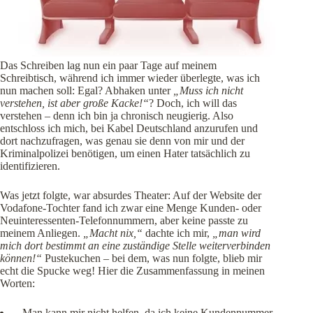
Das Schreiben lag nun ein paar Tage auf meinem
Schreibtisch, während ich immer wieder überlegte, was ich
nun machen soll: Egal? Abhaken unter
„Muss ich nicht
verstehen, ist aber große Kacke!“
? Doch, ich will das
verstehen – denn ich bin ja chronisch neugierig. Also
entschloss ich mich, bei Kabel Deutschland anzurufen und
dort nachzufragen, was genau sie denn von mir und der
Kriminalpolizei benötigen, um einen Hater tatsächlich zu
identifizieren.
Was jetzt folgte, war absurdes Theater: Auf der Website der
Vodafone-Tochter fand ich zwar eine Menge Kunden- oder
Neuinteressenten-Telefonnummern, aber keine passte zu
meinem Anliegen.
„Macht nix,“
dachte ich mir,
„man wird
mich dort bestimmt an eine zuständige Stelle weiterverbinden
können!“
Pustekuchen – bei dem, was nun folgte, blieb mir
echt die Spucke weg! Hier die Zusammenfassung in meinen
Worten:
Man kann mir nicht helfen, da ich keine Kundennummer