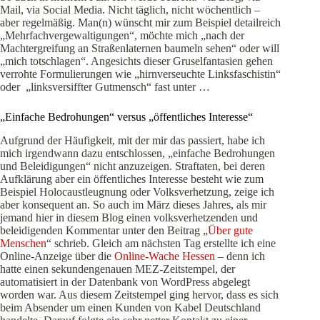
Mail, via Social Media. Nicht täglich, nicht wöchentlich –
aber regelmäßig. Man(n) wünscht mir zum Beispiel detailreich
„Mehrfachvergewaltigungen“, möchte mich „nach der
Machtergreifung an Straßenlaternen baumeln sehen“ oder will
„mich totschlagen“. Angesichts dieser Gruselfantasien gehen
verrohte Formulierungen wie „hirnverseuchte Linksfaschistin“
oder „linksversiffter Gutmensch“ fast unter …
„Einfache Bedrohungen“ versus „öffentliches Interesse“
Aufgrund der Häufigkeit, mit der mir das passiert, habe ich
mich irgendwann dazu entschlossen, „einfache Bedrohungen
und Beleidigungen“ nicht anzuzeigen. Straftaten, bei deren
Aufklärung aber ein öffentliches Interesse besteht wie zum
Beispiel Holocaustleugnung oder Volksverhetzung, zeige ich
aber konsequent an. So auch im März dieses Jahres, als mir
jemand hier in diesem Blog einen volksverhetzenden und
beleidigenden Kommentar unter den Beitrag „
Über gute
Menschen
“ schrieb. Gleich am nächsten Tag erstellte ich
eine
Online-Anzeige über die
Online-Wache Hessen
– denn ich
hatte einen sekundengenauen MEZ-Zeitstempel, der
automatisiert in der Datenbank von WordPress abgelegt
worden war. Aus diesem Zeitstempel ging hervor, dass es sich
beim Absender um einen Kunden von Kabel Deutschland