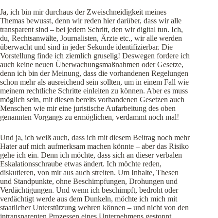
Ja, ich bin mir durchaus der Zweischneidigkeit meines
Themas bewusst, denn wir reden hier darüber, dass wir alle
transparent sind – bei jedem Schritt, den wir digital tun. Ich,
du, Rechtsanwälte, Journalisten, Ärzte etc., wir alle werden
überwacht und sind in jeder Sekunde identifizierbar. Die
Vorstellung finde ich ziemlich gruselig! Deswegen fordere ich
auch keine neuen Überwachungsmaßnahmen oder Gesetze,
denn ich bin der Meinung, dass die vorhandenen Regelungen
schon mehr als ausreichend sein sollten, um in einem Fall wie
meinem rechtliche Schritte einleiten zu können. Aber es muss
möglich sein, mit diesen bereits vorhandenen Gesetzen auch
Menschen wie mir eine juristische Aufarbeitung des oben
genannten Vorgangs zu ermöglichen, verdammt noch mal!
Und ja, ich weiß auch, dass ich mit diesem Beitrag noch mehr
Hater auf mich aufmerksam machen könnte – aber das Risiko
gehe ich ein. Denn ich möchte, dass sich an dieser verbalen
Eskalationsschraube etwas ändert. Ich möchte reden,
diskutieren, von mir aus auch streiten. Um Inhalte, Thesen
und Standpunkte, ohne Beschimpfungen, Drohungen und
Verdächtigungen. Und wenn ich beschimpft, bedroht oder
verdächtigt werde aus dem Dunkeln, möchte ich mich mit
staatlicher Unterstützung wehren können – und nicht von den
intransparenten Prozessen eines Unternehmens gestoppt