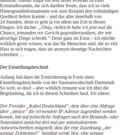
handelte. Darauf folgte ein sehr netter Kontakt zu einer
Kriminalbeamtin, die sich darüber freute, dass ich so viele
Hintergrundinformationen wie zum Beispiel den vollständigen
Quelltext liefern konnte – und das alles innerhalb von
24 Stunden, denn es geht ja vor allem um Zeit in diesen
Dingen. Ich dachte:
„Okay, vielleicht habe ich jetzt mal die
Chance, jemanden vor Gericht gegenüberzusitzen, der mir
derartige Dinge schreibt.“
Denn ganz im Ernst – ich möchte
wirklich gerne wissen, was das für Menschen sind, die so viel
Hass in sich tragen, dass sie anonym derartige Nachrichten
schreiben …
Der Einstellungsbescheid
Anfang Juli dann die Ernüchterung in Form eines
Einstellungsbescheids von der Staatsanwaltschaft Darmstadt.
So weit, so doof – aber wirklich erstaunt war ich über die
Begründung, die ich in diesem Schreiben fand. Ich zitiere:
Der Provider „Kabel Deutschland“, dem über eine Abfrage
über „
utrace
“ die verwendete IP-Adresse zugeordnet werden
konnte, hat auf polizeiliche Anfragen nach den Bestands- oder
Nutzerdaten zunächst drei mal per automatisiertem
Antwortschreiben mitgeteilt, dass für eine Zuordnung „der
genaue Zeitstempel“ benötigt werde bzw. eine genaue