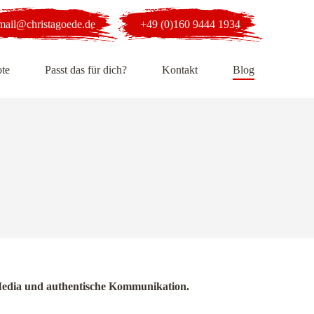
mail@christagoede.de
+49 (0)160 9444 1934
te
Passt das für dich?
Kontakt
Blog
al Media und authentische Kommunikation.