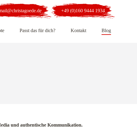
mail@christagoede.de
+49 (0)160 9444 1934
te
Passt das für dich?
Kontakt
Blog
al Media und authentische Kommunikation.