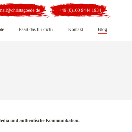
mail@christagoede.de
+49 (0)160 9444 1934
te
Passt das für dich?
Kontakt
Blog
al Media und authentische Kommunikation.