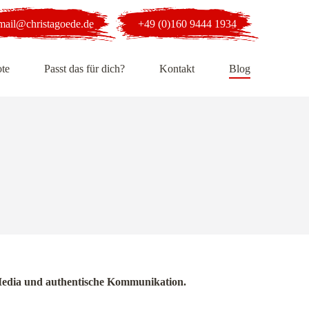
mail@christagoede.de
+49 (0)160 9444 1934
te
Passt das für dich?
Kontakt
Blog
al Media und authentische Kommunikation.