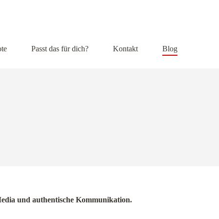
mail@christagoede.de
+49 (0)160 9444 1934
te
Passt das für dich?
Kontakt
Blog
al Media und authentische Kommunikation.