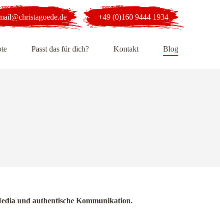
mail@christagoede.de
+49 (0)160 9444 1934
te
Passt das für dich?
Kontakt
Blog
al Media und authentische Kommunikation.