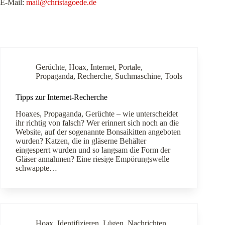
E-Mail:
mail@christagoede.de
Gerüchte
,
Hoax
,
Internet
,
Portale
,
Propaganda
,
Recherche
,
Suchmaschine
,
Tools
Tipps zur Internet-Recherche
Hoaxes, Propaganda, Gerüchte – wie unterscheidet
ihr richtig von falsch? Wer erinnert sich noch an die
Website, auf der sogenannte Bonsaikitten angeboten
wurden? Katzen, die in gläserne Behälter
eingesperrt wurden und so langsam die Form der
Gläser annahmen? Eine riesige Empörungswelle
schwappte…
Hoax
,
Identifizieren
,
Lügen
,
Nachrichten
,