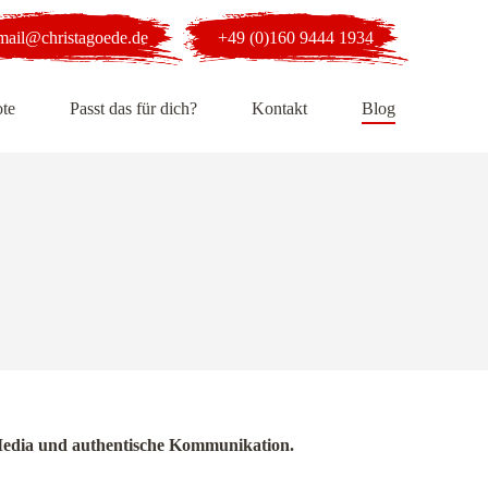
mail@christagoede.de
+49 (0)160 9444 1934
te
Passt das für dich?
Kontakt
Blog
al Media und authentische Kommunikation.