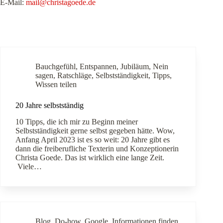
E-Mail:
mail@christagoede.de
Bauchgefühl
,
Entspannen
,
Jubiläum
,
Nein
sagen
,
Ratschläge
,
Selbstständigkeit
,
Tipps
,
Wissen teilen
20 Jahre selbstständig
10 Tipps, die ich mir zu Beginn meiner
Selbstständigkeit gerne selbst gegeben hätte. Wow,
Anfang April 2023 ist es so weit: 20 Jahre gibt es
dann die freiberufliche Texterin und Konzeptionerin
Christa Goede. Das ist wirklich eine lange Zeit.
Viele…
Blog
,
Do-how
,
Google
,
Informationen finden
,