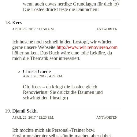
wenn auch etwas nerdige Grundlagen für dich ;o)
Die Losfee drückt feste die Däumchen!
Kees
APRIL 26, 2017 / 11:50 A.M.
ANTWORTEN
Ich husche noch schnell in den Lostopf, wir würden
gerne unsere Webseite
http://www.wir-renovieren.com
höher ranken. Das Buch wäre eine tolle Lektüre, da
mich die Thematik sehr interessiert.
Christa Goede
APRIL 26, 2017 / 4:29 P.M.
Oh, Kees – da kriegt die Losfee gleich
Renovierlust. Sie drückt die Daumen und
schwingt den Pinsel ;o)
Djamil Sakhi
APRIL 26, 2017 / 12:23 P.M.
ANTWORTEN
Ich möchte mich als Personal-/Trainer bzw.
Ernährungsberater selbstständig machen aber dabei