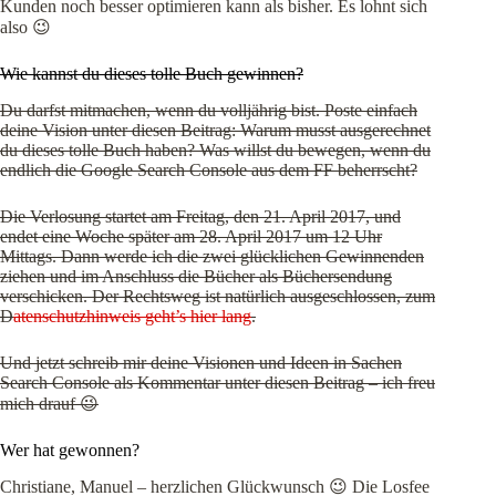
Kunden noch besser optimieren kann als bisher. Es lohnt sich
also 😉
Wie kannst du dieses tolle Buch gewinnen?
Du darfst mitmachen, wenn du volljährig bist. Poste einfach
deine Vision unter diesen Beitrag: Warum musst ausgerechnet
du dieses tolle Buch haben? Was willst du bewegen, wenn du
endlich die Google Search Console aus dem FF beherrscht?
Die Verlosung startet am Freitag, den 21. April 2017, und
endet eine Woche später am 28. April 2017 um 12 Uhr
Mittags. Dann werde ich die zwei glücklichen Gewinnenden
ziehen und im Anschluss die Bücher als Büchersendung
verschicken. Der Rechtsweg ist natürlich ausgeschlossen, zum
D
atenschutzhinweis geht’s hier lang
.
Und jetzt schreib mir deine Visionen und Ideen in Sachen
Search Console als Kommentar unter diesen Beitrag – ich freu
mich drauf 😉
Wer hat gewonnen?
Christiane, Manuel – herzlichen Glückwunsch 😉 Die Losfee