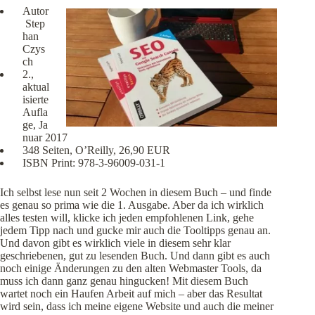
Autor
Step
han
Czys
ch
2.,
aktual
isierte
Aufla
ge, Ja
nuar 2017
348 Seiten, O’Reilly, 26,90 EUR
ISBN Print: 978-3-96009-031-1
Ich selbst lese nun seit 2 Wochen in diesem Buch – und finde
es genau so prima wie die 1. Ausgabe. Aber da ich wirklich
alles testen will, klicke ich jeden empfohlenen Link, gehe
jedem Tipp nach und gucke mir auch die Tooltipps genau an.
Und davon gibt es wirklich viele in diesem sehr klar
geschriebenen, gut zu lesenden Buch. Und dann gibt es auch
noch einige Änderungen zu den alten Webmaster Tools, da
muss ich dann ganz genau hingucken! Mit diesem Buch
wartet noch ein Haufen Arbeit auf mich – aber das Resultat
wird sein, dass ich meine eigene Website und auch die meiner