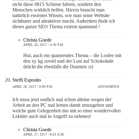
nicht diese 0815 Schiene fahren, sondern den
Menschen wirklich helfen. Hierzu braucht man
natürlich enormes Wissen, wie man seine Website
sichtbarer und attraktiver macht. Außerdem finde ich
dieses ganze SEO Thema extrem spannend !
Christa Goede
APRIL 26, 2017 / 4:30 P.M.
Hui, auch ein spannendes Thema – die Losfee mit
den xy kg zuviel und der Lust auf Schokolade
drückt die ebenfalls die Daumen ;o)
Steffi Esposito
APRIL 26, 2017 / 9:09 P.M.
ANTWORTEN
Ich muss jetzt endlich mal schon alleine wegen der
Arbeit an den PC mal lernen damit umzugehen und
welche gute Gelegenheit das mit so einer wundervollen
Lektüre auch mal in Angriff zu nehmen!
Christa Goede
APRIL 27, 2017 / 8:01 A.M.