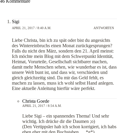
46 Kommentare
Sigi
APRIL 21, 2017 / 8:40 A.M.
ANTWORTEN
Liebe Christa, bin ich zu spät oder bist du angesichts
des Wintereinbruchs einen Monat zurückgesprungen?
Falls du nicht den März, sondern den 21. April meinst:
Ich möchte mein Blog mit dem Schwerpunkt Identität,
Heimat, Vorurteile, Gesellschaft sichtbarer machen,
damit mehr Menschen sehen, wie wunderbar es ist, dass
unsere Welt bunt ist, und dass wir, verschieden und
gleich gleichzeitig sind. Da mir das Geld fehlt, es
machen zu lassen, muss ich wohl selbst Hand anlegen.
Eine aktuelle Anleitung hierfür wäre perfekt.
Christa Goede
APRIL 21, 2017 / 8:54 A.M.
Liebe Sigi – ein spannendes Thema! Und sehr
wichtig. Ich drücke dir die Daumen ;o)
(Den Vertippsler hab ich schon korrigiert, ich habs
eben eher mit den Buchstaben … *g*)