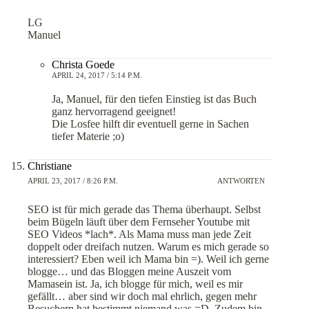
LG
Manuel
Christa Goede
APRIL 24, 2017 / 5:14 P.M.
Ja, Manuel, für den tiefen Einstieg ist das Buch
ganz hervorragend geeignet!
Die Losfee hilft dir eventuell gerne in Sachen
tiefer Materie ;o)
Christiane
APRIL 23, 2017 / 8:26 P.M.
ANTWORTEN
SEO ist für mich gerade das Thema überhaupt. Selbst
beim Bügeln läuft über dem Fernseher Youtube mit
SEO Videos *lach*. Als Mama muss man jede Zeit
doppelt oder dreifach nutzen. Warum es mich gerade so
interessiert? Eben weil ich Mama bin =). Weil ich gerne
blogge… und das Bloggen meine Auszeit vom
Mamasein ist. Ja, ich blogge für mich, weil es mir
gefällt… aber sind wir doch mal ehrlich, gegen mehr
Besuchern hat bestimmt niemand was =D. Zudem bin