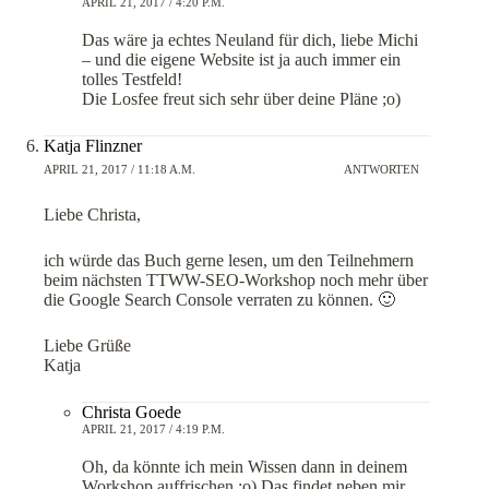
APRIL 21, 2017 / 4:20 P.M.
Das wäre ja echtes Neuland für dich, liebe Michi
– und die eigene Website ist ja auch immer ein
tolles Testfeld!
Die Losfee freut sich sehr über deine Pläne ;o)
Katja Flinzner
APRIL 21, 2017 / 11:18 A.M.
ANTWORTEN
Liebe Christa,
ich würde das Buch gerne lesen, um den Teilnehmern
beim nächsten TTWW-SEO-Workshop noch mehr über
die Google Search Console verraten zu können. 🙂
Liebe Grüße
Katja
Christa Goede
APRIL 21, 2017 / 4:19 P.M.
Oh, da könnte ich mein Wissen dann in deinem
Workshop auffrischen ;o) Das findet neben mir