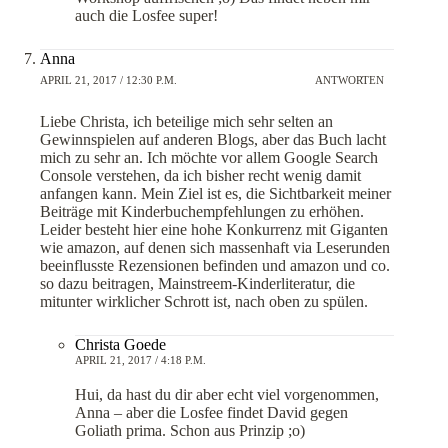
auch die Losfee super!
Anna
APRIL 21, 2017 / 12:30 P.M.
ANTWORTEN
Liebe Christa, ich beteilige mich sehr selten an
Gewinnspielen auf anderen Blogs, aber das Buch lacht
mich zu sehr an. Ich möchte vor allem Google Search
Console verstehen, da ich bisher recht wenig damit
anfangen kann. Mein Ziel ist es, die Sichtbarkeit meiner
Beiträge mit Kinderbuchempfehlungen zu erhöhen.
Leider besteht hier eine hohe Konkurrenz mit Giganten
wie amazon, auf denen sich massenhaft via Leserunden
beeinflusste Rezensionen befinden und amazon und co.
so dazu beitragen, Mainstreem-Kinderliteratur, die
mitunter wirklicher Schrott ist, nach oben zu spülen.
Christa Goede
APRIL 21, 2017 / 4:18 P.M.
Hui, da hast du dir aber echt viel vorgenommen,
Anna – aber die Losfee findet David gegen
Goliath prima. Schon aus Prinzip ;o)