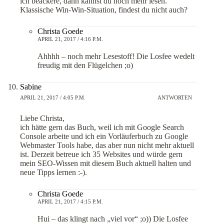
ich beackere, dann kannst du noch mehr lesen.
Klassische Win-Win-Situation, findest du nicht auch?
Christa Goede
APRIL 21, 2017 / 4:16 P.M.
Ahhhh – noch mehr Lesestoff! Die Losfee wedelt
freudig mit den Flügelchen ;o)
Sabine
APRIL 21, 2017 / 4:05 P.M.
ANTWORTEN
Liebe Christa,
ich hätte gern das Buch, weil ich mit Google Search
Console arbeite und ich ein Vorläuferbuch zu Google
Webmaster Tools habe, das aber nun nicht mehr aktuell
ist. Derzeit betreue ich 35 Websites und würde gern
mein SEO-Wissen mit diesem Buch aktuell halten und
neue Tipps lernen :-).
Christa Goede
APRIL 21, 2017 / 4:15 P.M.
Hui – das klingt nach „viel vor“ ;o)) Die Losfee