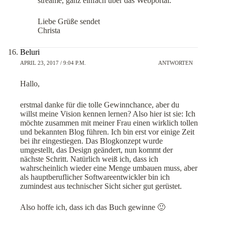
streame, ganz einfach über das Webportal.
Liebe Grüße sendet
Christa
Beluri
APRIL 23, 2017 / 9:04 P.M.
ANTWORTEN
Hallo,
erstmal danke für die tolle Gewinnchance, aber du
willst meine Vision kennen lernen? Also hier ist sie: Ich
möchte zusammen mit meiner Frau einen wirklich tollen
und bekannten Blog führen. Ich bin erst vor einige Zeit
bei ihr eingestiegen. Das Blogkonzept wurde
umgestellt, das Design geändert, nun kommt der
nächste Schritt. Natürlich weiß ich, dass ich
wahrscheinlich wieder eine Menge umbauen muss, aber
als hauptberuflicher Softwareentwickler bin ich
zumindest aus technischer Sicht sicher gut gerüstet.
Also hoffe ich, dass ich das Buch gewinne 🙂