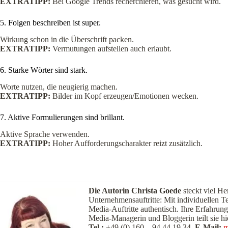
EXTRATIPP:
Bei Google Trends recherchieren, was gesucht wird.
5. Folgen beschreiben ist super.
Wirkung schon in die Überschrift packen.
EXTRATIPP:
Vermutungen aufstellen auch erlaubt.
6. Starke Wörter sind stark.
Worte nutzen, die neugierig machen.
EXTRATIPP:
Bilder im Kopf erzeugen/Emotionen wecken.
7. Aktive Formulierungen sind brillant.
Aktive Sprache verwenden.
EXTRATIPP:
Hoher Aufforderungscharakter reizt zusätzlich.
Die Autorin Christa Goede
steckt viel He
Unternehmensauftritte: Mit individuellen T
Media-Auftritte authentisch. Ihre Erfahrung
Media-Managerin und Bloggerin teilt sie hi
Tel.:
+49 (0) 160 – 94 44 19 34,
E-Mail:
m