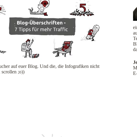
e
a
Te
B
da
J
ucher auf euer Blog. Und die, die Infografiken nicht
M
scrollen ;o))
E