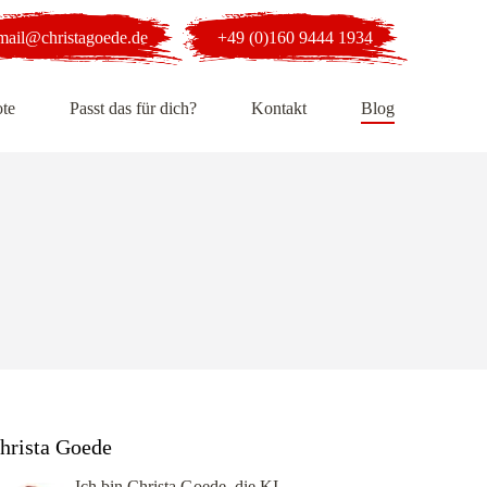
mail@christagoede.de
+49 (0)160 9444 1934
te
Passt das für dich?
Kontakt
Blog
hrista Goede
Ich bin Christa Goede, die KI-