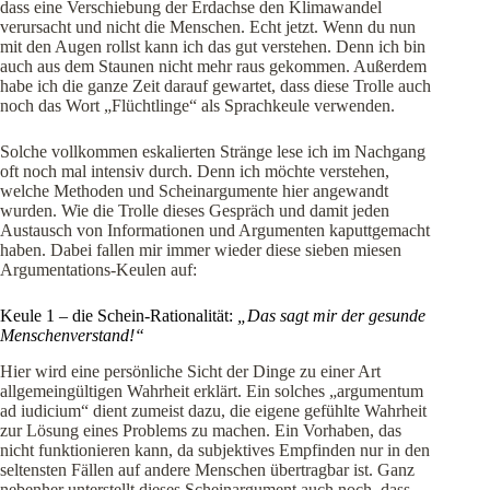
dass eine Verschiebung der Erdachse den Klimawandel
verursacht und nicht die Menschen. Echt jetzt. Wenn du nun
mit den Augen rollst kann ich das gut verstehen. Denn ich bin
auch aus dem Staunen nicht mehr raus gekommen. Außerdem
habe ich die ganze Zeit darauf gewartet, dass diese Trolle auch
noch das Wort „Flüchtlinge“ als Sprachkeule verwenden.
Solche vollkommen eskalierten Stränge lese ich im Nachgang
oft noch mal
intensiv durch. Denn ich möchte verstehen,
welche Methoden und Scheinargumente hier angewandt
wurden. Wie die Trolle dieses Gespräch und damit jeden
Austausch von Informationen und Argumenten kaputtgemacht
haben. Dabei fallen mir immer wieder diese sieben miesen
Argumentations-Keulen auf:
Keule 1 – die Schein-Rationalität:
„Das sagt mir der gesunde
Menschenverstand!“
Hier wird eine persönliche Sicht der Dinge zu einer Art
allgemeingültigen Wahrheit erklärt. Ein solches „argumentum
ad iudicium“ dient zumeist dazu, die eigene gefühlte Wahrheit
zur Lösung eines Problems zu machen. Ein Vorhaben, das
nicht funktionieren kann, da subjektives Empfinden nur in den
seltensten Fällen auf andere Menschen übertragbar ist. Ganz
nebenher unterstellt dieses Scheinargument auch noch, dass