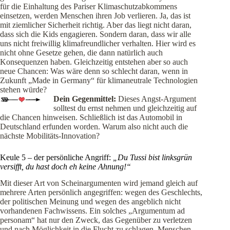
für die Einhaltung des Pariser Klimaschutzabkommens
einsetzen, werden Menschen ihren Job verlieren. Ja, das ist
mit ziemlicher Sicherheit richtig. Aber das liegt nicht daran,
dass sich die Kids engagieren. Sondern daran, dass wir alle
uns nicht freiwillig klimafreundlicher verhalten. Hier wird es
nicht ohne Gesetze gehen, die dann natürlich auch
Konsequenzen haben. Gleichzeitig entstehen aber so auch
neue Chancen: Was wäre denn so schlecht daran, wenn in
Zukunft „Made in Germany“ für klimaneutrale Technologien
stehen würde?
Dein Gegenmittel:
Dieses Angst-Argument
solltest du ernst nehmen und gleichzeitig auf
die Chancen hinweisen. Schließlich ist das Automobil in
Deutschland erfunden worden. Warum also nicht auch die
nächste Mobilitäts-Innovation?
Keule 5 – der persönliche Angriff:
„Du Tussi bist linksgrün
versifft, du hast doch eh keine Ahnung!“
Mit dieser Art von Scheinargumenten wird jemand gleich auf
mehrere Arten persönlich angegriffen: wegen des Geschlechts,
der politischen Meinung und wegen des angeblich nicht
vorhandenen Fachwissens. Ein solches „Argumentum ad
personam“ hat nur den Zweck, das Gegenüber zu verletzen
und nach Möglichkeit in die Flucht zu schlagen. Menschen,