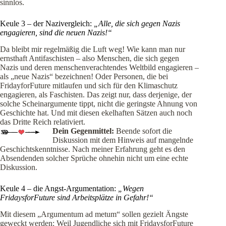
sinnlos.
Keule 3 – der Nazivergleich:
„Alle, die sich gegen Nazis
engagieren, sind die neuen Nazis!“
Da bleibt mir regelmäßig die Luft weg! Wie kann man nur
ernsthaft Antifaschisten – also Menschen, die sich gegen
Nazis und deren menschenverachtendes Weltbild engagieren –
als „neue Nazis“ bezeichnen! Oder Personen, die bei
FridayforFuture mitlaufen und sich für den Klimaschutz
engagieren, als Faschisten. Das zeigt nur, dass derjenige, der
solche Scheinargumente tippt, nicht die geringste Ahnung von
Geschichte hat. Und mit diesen ekelhaften Sätzen auch noch
das Dritte Reich relativiert.
Dein Gegenmittel:
Beende sofort die
Diskussion mit dem Hinweis auf mangelnde
Geschichtskenntnisse. Nach meiner Erfahrung geht es den
Absendenden solcher Sprüche ohnehin nicht um eine echte
Diskussion.
Keule 4 – die Angst-Argumentation:
„Wegen
FridaysforFuture sind Arbeitsplätze in Gefahr!“
Mit diesem „Argumentum ad metum“ sollen gezielt Ängste
geweckt werden: Weil Jugendliche sich mit FridaysforFuture