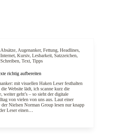
Absätze
,
Augenanker
,
Fettung
,
Headlines
,
Internet
,
Kursiv
,
Lesbarkeit
,
Satzzeichen
,
Schreiben
,
Text
,
Tipps
te richtig aufbereiten
anker: mit visuellen Haken Leser festhalten
 die Website lädt, ich scanne kurz die
e, weiter geht’s – so sieht der digitale
ltag von vielen von uns aus. Laut einer
e der Nielsen Norman Group lesen nur knapp
der Leser einen…