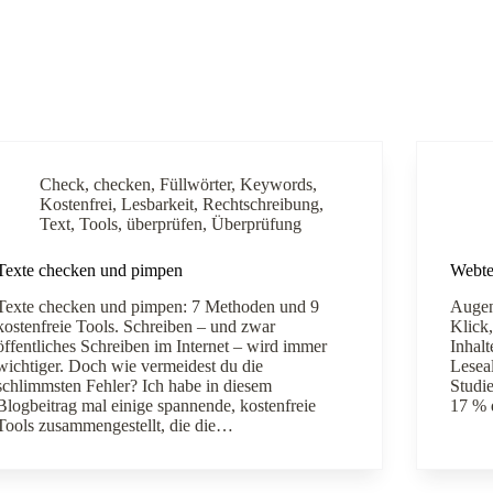
Check
,
checken
,
Füllwörter
,
Keywords
,
Kostenfrei
,
Lesbarkeit
,
Rechtschreibung
,
Text
,
Tools
,
überprüfen
,
Überprüfung
Texte checken und pimpen
Webtex
Texte checken und pimpen: 7 Methoden und 9
Augen
kostenfreie Tools. Schreiben – und zwar
Klick,
öffentliches Schreiben im Internet – wird immer
Inhalt
wichtiger. Doch wie vermeidest du die
Leseal
schlimmsten Fehler? Ich habe in diesem
Studi
Blogbeitrag mal einige spannende, kostenfreie
17 % 
Tools zusammengestellt, die die…