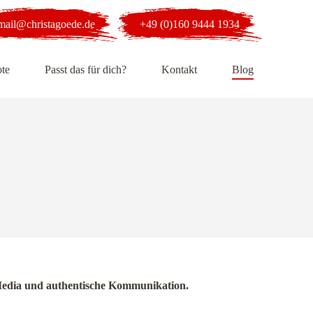
mail@christagoede.de
+49 (0)160 9444 1934
te
Passt das für dich?
Kontakt
Blog
al Media und authentische Kommunikation.