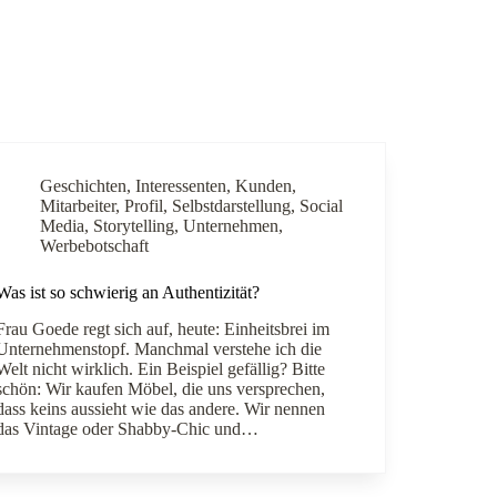
Geschichten
,
Interessenten
,
Kunden
,
Mitarbeiter
,
Profil
,
Selbstdarstellung
,
Social
Media
,
Storytelling
,
Unternehmen
,
Werbebotschaft
Was ist so schwierig an Authentizität?
Frau Goede regt sich auf, heute: Einheitsbrei im
Unternehmenstopf. Manchmal verstehe ich die
Welt nicht wirklich. Ein Beispiel gefällig? Bitte
schön: Wir kaufen Möbel, die uns versprechen,
dass keins aussieht wie das andere. Wir nennen
das Vintage oder Shabby-Chic und…