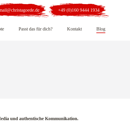
mail@christagoede.de
+49 (0)160 9444 1934
te
Passt das für dich?
Kontakt
Blog
al Media und authentische Kommunikation.