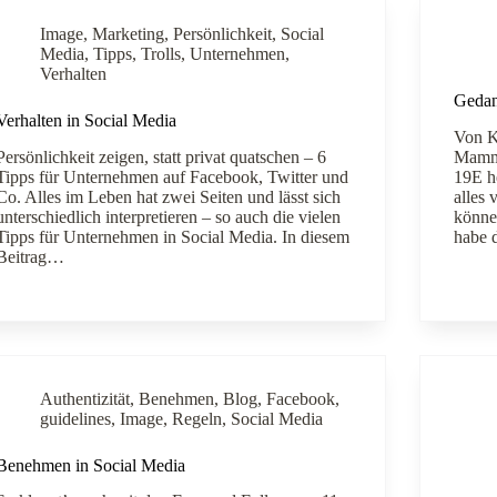
Image
,
Marketing
,
Persönlichkeit
,
Social
Media
,
Tipps
,
Trolls
,
Unternehmen
,
Verhalten
Gedan
Verhalten in Social Media
Von K
Persönlichkeit zeigen, statt privat quatschen – 6
Mammu
Tipps für Unternehmen auf Facebook, Twitter und
19E he
Co. Alles im Leben hat zwei Seiten und lässt sich
alles
unterschiedlich interpretieren – so auch die vielen
können
Tipps für Unternehmen in Social Media. In diesem
habe 
Beitrag…
Authentizität
,
Benehmen
,
Blog
,
Facebook
,
guidelines
,
Image
,
Regeln
,
Social Media
Benehmen in Social Media