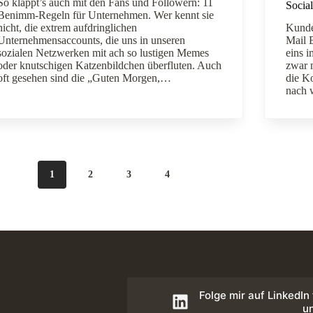
So klappt’s auch mit den Fans und Followern: 11
Socia
Benimm-Regeln für Unternehmen. Wer kennt sie
nicht, die extrem aufdringlichen
Kunde
Unternehmensaccounts, die uns in unseren
Mail B
sozialen Netzwerken mit ach so lustigen Memes
eins 
oder knutschigen Katzenbildchen überfluten. Auch
zwar m
oft gesehen sind die „Guten Morgen,…
die K
nach 
1
2
3
4
Folge mir auf LinkedIn
u