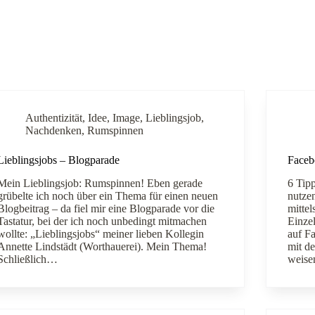
Authentizität
,
Idee
,
Image
,
Lieblingsjob
,
Nachdenken
,
Rumspinnen
Lieblingsjobs – Blogparade
Facebo
Mein Lieblingsjob: Rumspinnen! Eben gerade
6 Tipp
grübelte ich noch über ein Thema für einen neuen
nutze
Blogbeitrag – da fiel mir eine Blogparade vor die
mitte
Tastatur, bei der ich noch unbedingt mitmachen
Einze
wollte: „Lieblingsjobs“ meiner lieben Kollegin
auf Fa
Annette Lindstädt (Worthauerei). Mein Thema!
mit d
Schließlich…
weise