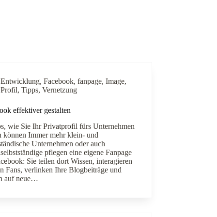
Entwicklung
,
Facebook
,
fanpage
,
Image
,
Profil
,
Tipps
,
Vernetzung
ok effektiver gestalten
s, wie Sie Ihr Privatprofil fürs Unternehmen
n können Immer mehr klein- und
lständische Unternehmen oder auch
lselbstständige pflegen eine eigene Fanpage
cebook: Sie teilen dort Wissen, interagieren
en Fans, verlinken Ihre Blogbeiträge und
n auf neue…