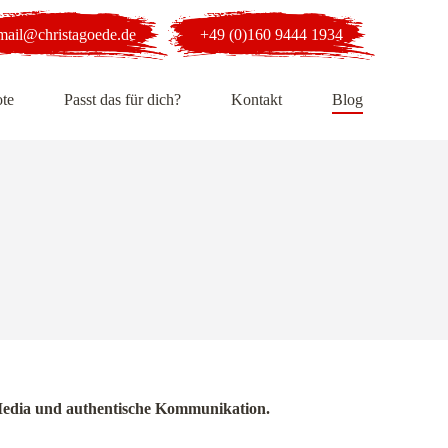
mail@christagoede.de
+49 (0)160 9444 1934
te
Passt das für dich?
Kontakt
Blog
al Media und authentische Kommunikation.