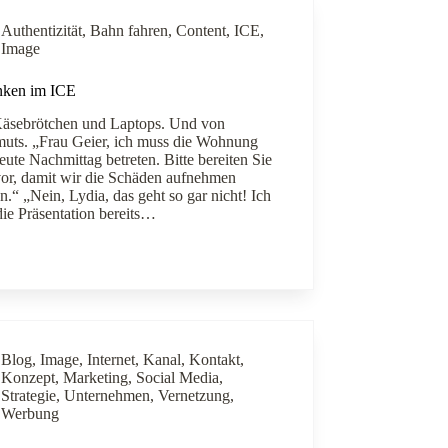
Authentizität
,
Bahn fahren
,
Content
,
ICE
,
Image
ken im ICE
äsebrötchen und Laptops. Und von
ts. „Frau Geier, ich muss die Wohnung
ute Nachmittag betreten. Bitte bereiten Sie
 vor, damit wir die Schäden aufnehmen
.“ „Nein, Lydia, das geht so gar nicht! Ich
die Präsentation bereits…
Blog
,
Image
,
Internet
,
Kanal
,
Kontakt
,
Konzept
,
Marketing
,
Social Media
,
Strategie
,
Unternehmen
,
Vernetzung
,
Werbung