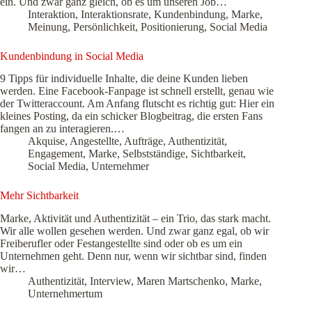
ein. Und zwar ganz gleich, ob es um unseren Job…
Interaktion
,
Interaktionsrate
,
Kundenbindung
,
Marke
,
Meinung
,
Persönlichkeit
,
Positionierung
,
Social Media
Kundenbindung in Social Media
9 Tipps für individuelle Inhalte, die deine Kunden lieben
werden. Eine Facebook-Fanpage ist schnell erstellt, genau wie
der Twitteraccount. Am Anfang flutscht es richtig gut: Hier ein
kleines Posting, da ein schicker Blogbeitrag, die ersten Fans
fangen an zu interagieren.…
Akquise
,
Angestellte
,
Aufträge
,
Authentizität
,
Engagement
,
Marke
,
Selbstständige
,
Sichtbarkeit
,
Social Media
,
Unternehmer
Mehr Sichtbarkeit
Marke, Aktivität und Authentizität – ein Trio, das stark macht.
Wir alle wollen gesehen werden. Und zwar ganz egal, ob wir
Freiberufler oder Festangestellte sind oder ob es um ein
Unternehmen geht. Denn nur, wenn wir sichtbar sind, finden
wir…
Authentizität
,
Interview
,
Maren Martschenko
,
Marke
,
Unternehmertum