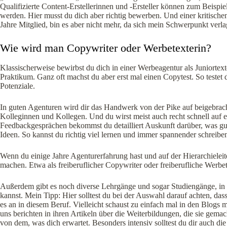
Qualifizierte Content-Erstellerinnen und -Ersteller können zum Beispi
werden. Hier musst du dich aber richtig bewerben. Und einer kritischen
Jahre Mitglied, bin es aber nicht mehr, da sich mein Schwerpunkt verlag
Wie wird man Copywriter oder Werbetexterin?
Klassischerweise bewirbst du dich in einer Werbeagentur als Juniortexter
Praktikum. Ganz oft machst du aber erst mal einen Copytest. So testet
Potenziale.
In guten Agenturen wird dir das Handwerk von der Pike auf beigebrach
Kolleginnen und Kollegen. Und du wirst meist auch recht schnell auf er
Feedbackgesprächen bekommst du detailliert Auskunft darüber, was gu
Ideen. So kannst du richtig viel lernen und immer spannender schreibe
Wenn du einige Jahre Agenturerfahrung hast und auf der Hierarchieleite
machen. Etwa als freiberuflicher Copywriter oder freiberufliche Werbet
Außerdem gibt es noch diverse Lehrgänge und sogar Studiengänge, in d
kannst. Mein Tipp: Hier solltest du bei der Auswahl darauf achten, da
es an in diesem Beruf. Vielleicht schaust zu einfach mal in den Blogs
uns berichten in ihren Artikeln über die Weiterbildungen, die sie ge
von dem, was dich erwartet. Besonders intensiv solltest du dir auch die