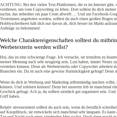
ACHTUNG: Bei den vielen Text-Plattformen, die es im Internet gibt, wi
verdienen, um vom Copywriting zu leben. Dort solltest du dich mein
suchst, das nebenher ein paar Cents abwirft … Und um Facebook-Grupp
Texterinnen angeboten werden, solltest du auch einen großen Bogen 
Hobbyschreiberei hält dich nur davon ab, dich besser im Markt aufzust
Aufträge zu bekommen!
Welche Charaktereigenschaften solltest du mitbri
Werbetexterin werden willst?
Hui, das ist eine schwierige Frage. Ich versuche, sie trotzdem zu bean
meiner Meinung nach sehr neugierig sein. Lust haben, immer Neues zu
verstehen können. Denn als Werbetexterin oder Copywriter arbeitest 
Branchen ein. Da ist auch eine gewisse Hartnäckigkeit gefragt! Denn
Wenn du dich in Werbung und Marketing selbstständig machen willst,
können. Und zuhören können! Denn bei unserem Job ist manchmal ein 
Geschick gefragt. Ach ja, du solltest ziemlich gut organisiert sein. U
Griff haben.
Relativ stressresistent solltest du auch sein, wenn du beruflich schrei
auf Knopfdruck, sie entwickeln sich manchmal sehr langsam. Es kann al
Tag und Nacht nach einer zündenden Idee suchst. Doch dann macht es Pe