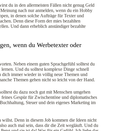
rst du in den allermeisten Fällen nicht genug Geld
er Meinung nach nur anmelden, wenn du ein Hobby
en, in denen solche Aufträge für Texter und
machen. Denn diese Form der mies bezahlten
ellen. Und dann erheblich anständiger bezahlte
ngen, wenn du Werbetexter oder
tworten. Neben einem guten Sprachgefühl solltest du
 lernen. Und du solltest komplexe Dinge schnell
du dich immer wieder in völlig neue Themen und
 manche Themen gehen nicht so leicht von der Hand.
 solltest du dazu noch gut mit Menschen umgehen
feines Gespür für Zwischentöne und diplomatisches
nd Buchhaltung, Steuer und dein eigenes Marketing im
ben willst. Denn in diesem Job kommen die Ideen nicht
so auch mal sein, dass dir die Zeit wegläuft. Und du
ng und sie ist da! Was für ein Gefühl. Ich liebe das