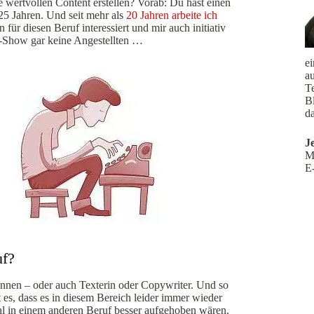
wertvollen Content erstellen? Vorab: Du hast einen
25 Jahren. Und seit mehr als
20 Jahren arbeite ich
 für diesen Beruf interessiert und mir auch initiativ
-Show gar keine Angestellten …
e
a
Te
B
da
J
M
E
uf?
nennen – oder auch Texterin oder Copywriter. Und so
es, dass es in diesem Bereich leider immer wieder
hl in einem anderen Beruf besser aufgehoben wären.