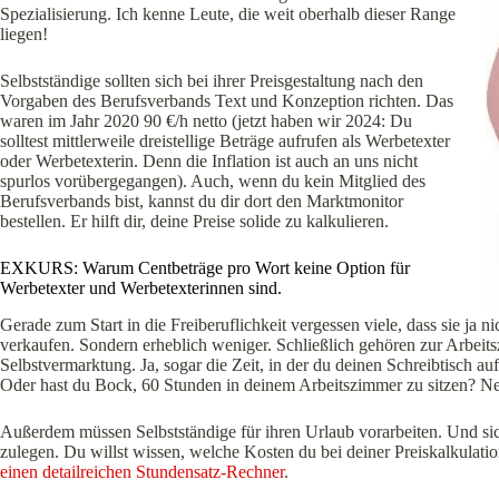
Spezialisierung. Ich kenne Leute, die weit oberhalb dieser Range
liegen!
Selbstständige sollten sich bei ihrer Preisgestaltung nach den
Vorgaben des Berufsverbands Text und Konzeption richten. Das
waren im Jahr 2020 90 €/h netto (jetzt haben wir 2024: Du
solltest mittlerweile dreistellige Beträge aufrufen als Werbetexter
oder Werbetexterin. Denn die Inflation ist auch an uns nicht
spurlos vorübergegangen). Auch, wenn du kein Mitglied des
Berufsverbands bist, kannst du dir dort den Marktmonitor
bestellen. Er hilft dir, deine Preise solide zu kalkulieren.
EXKURS: Warum Centbeträge pro Wort keine Option für
Werbetexter und Werbetexterinnen sind.
Gerade zum Start in die Freiberuflichkeit vergessen viele, dass sie ja
verkaufen. Sondern erheblich weniger. Schließlich gehören zur Arbeits
Selbstvermarktung. Ja, sogar die Zeit, in der du deinen Schreibtisch auf
Oder hast du Bock, 60 Stunden in deinem Arbeitszimmer zu sitzen? N
Außerdem müssen Selbstständige für ihren Urlaub vorarbeiten. Und sich 
zulegen. Du willst wissen, welche Kosten du bei deiner Preiskalkulatio
einen detailreichen Stundensatz-Rechner
.