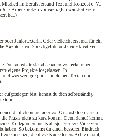
el Mitglied im Berufsverband Text und Konzept e. V.,
 Jury Arbeitsproben vorlegen. (Ich war dort viele
ert hat.)
 oder Juniortexterin. Oder vielleicht erst mal für ein
 die Agentur dein Sprachgefühl und deine kreativen
t: Du kannst dir viel abschauen von erfahrenen
ste eigene Projekte losgelassen. In
t und was weniger gut ist an deinen Texten und
n!
r aufgestiegen bist, kannst du dich selbstständig
exterin.
enen du dich online oder vor Ort ausbilden lassen
ss die Praxis nicht zu kurz kommt. Denn darauf kommt
 meiner Kolleginnen und Kollegen vorbei? Viele von
macht haben. So bekommst du einen besseren Eindruck
 Leute ansehen, die diese Kurse leiten: Achte darauf,