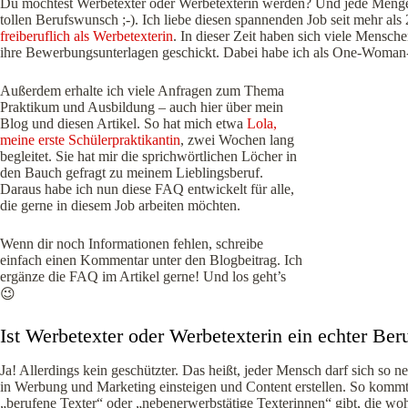
Du möchtest Werbetexter oder Werbetexterin werden? Und jede Menge 
tollen Berufswunsch ;-). Ich liebe diesen spannenden Job seit mehr als 
freiberuflich als Werbetexterin
. In dieser Zeit haben sich viele Menschen
ihre Bewerbungsunterlagen geschickt. Dabei habe ich als One-Woman
Außerdem erhalte ich viele Anfragen zum Thema
Praktikum und Ausbildung – auch hier über mein
Blog und diesen Artikel. So hat mich etwa
Lola,
meine erste Schülerpraktikantin
, zwei Wochen lang
begleitet. Sie hat mir die sprichwörtlichen Löcher in
den Bauch gefragt zu meinem Lieblingsberuf.
Daraus habe ich nun diese FAQ entwickelt für alle,
die gerne in diesem Job arbeiten möchten.
Wenn dir noch Informationen fehlen, schreibe
einfach einen Kommentar unter den Blogbeitrag. Ich
ergänze die FAQ im Artikel gerne! Und los geht’s
😉
Ist Werbetexter oder Werbetexterin ein echter Ber
Ja! Allerdings kein geschützter. Das heißt, jeder Mensch darf sich so 
in Werbung und Marketing einsteigen und Content erstellen. So kommt 
„berufene Texter“ oder „nebenerwerbstätige Texterinnen“ gibt, die wo