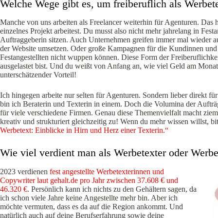
Welche Wege gibt es, um freiberuflich als Werbete
Manche von uns arbeiten als Freelancer weiterhin für Agenturen. Das hat 
einzelnes Projekt arbeitest. Du musst also nicht mehr jahrelang in Fes
Auftraggeberin sitzen. Auch Unternehmen greifen immer mal wieder a
der Website umsetzen. Oder große Kampagnen für die Kundinnen und K
Festangestellten nicht wuppen können. Diese Form der Freiberuflichkeit
ausgelastet bist. Und du weißt von Anfang an, wie viel Geld am Monat
unterschätzender Vorteil!
Ich hingegen arbeite nur selten für Agenturen. Sondern lieber direkt f
bin ich Beraterin und Texterin in einem. Doch die Volumina der Aufträge
für viele verschiedene Firmen. Genau diese Themenvielfalt macht ziem
kreativ und strukturiert gleichzeitig zu! Wenn du mehr wissen willst, bit
Werbetext: Einblicke in Hirn und Herz einer Texterin.“
Wie viel verdient man als Werbetexter oder Werbe
2023 verdienen
fest angestellte Werbetexterinnen und
Copywriter laut gehalt.de pro Jahr zwischen 37.608 € und
46.320 €
. Persönlich kann ich nichts zu den Gehältern sagen, da
ich schon viele Jahre keine Angestellte mehr bin. Aber ich
möchte vermuten, dass es da auf die Region ankommt. Und
natürlich auch auf deine Berufserfahrung sowie deine