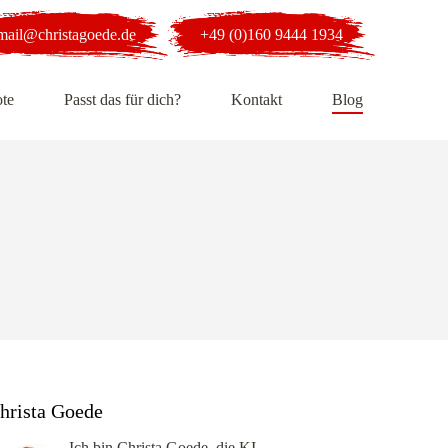
mail@christagoede.de
+49 (0)160 9444 1934
te
Passt das für dich?
Kontakt
Blog
hrista Goede
Ich bin Christa Goede, die KI-