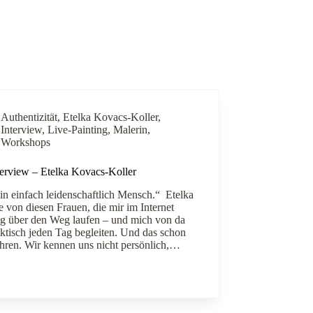
Authentizität
,
Etelka Kovacs-Koller
,
Interview
,
Live-Painting
,
Malerin
,
Workshops
terview – Etelka Kovacs-Koller
bin einfach leidenschaftlich Mensch.“ Etelka
ne von diesen Frauen, die mir im Internet
lig über den Weg laufen – und mich von da
aktisch jeden Tag begleiten. Und das schon
Jahren. Wir kennen uns nicht persönlich,…