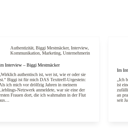
Authentizität
,
Biggi Mestmäcker
,
Interview
,
Kommunikation
,
Marketing
,
Unternehmerin
Im Interview – Biggi Mestmäcker
Im In
„Wirklich authentisch ist, wer ist, wie er oder sie
ist.“ Biggi ist für mich DAS Texttreff-Urgestein:
„Ich 
Als ich mich vor drölfzig Jahren in meinem
ist ei
Lieblings-Netzwerk anmeldete, war sie eine der
zufäl
ersten Frauen dort, die ich wahrnahm in der Flut
an pr
aus…
seit 