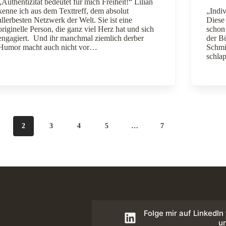
„Authentizität bedeutet für mich Freiheit!“ Lilian
kenne ich aus dem Texttreff, dem absolut
„Indiv
allerbesten Netzwerk der Welt. Sie ist eine
Diese
originelle Person, die ganz viel Herz hat und sich
schon 
engagiert. Und ihr manchmal ziemlich derber
der B
Humor macht auch nicht vor…
Schmi
schla
2
3
4
5
…
7
Folge mir auf LinkedIn
u