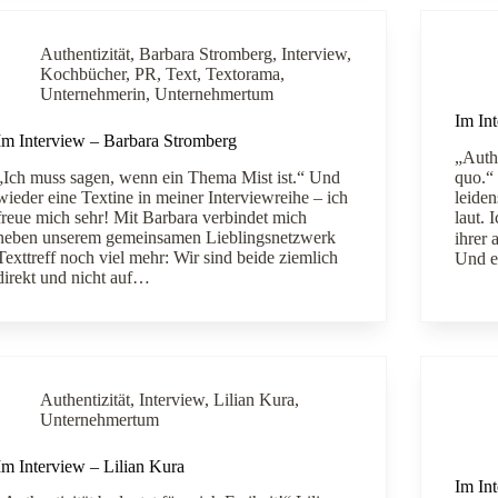
Authentizität
,
Barbara Stromberg
,
Interview
,
Kochbücher
,
PR
,
Text
,
Textorama
,
Unternehmerin
,
Unternehmertum
Im In
Im Interview – Barbara Stromberg
„Authe
„Ich muss sagen, wenn ein Thema Mist ist.“ Und
quo.“ 
wieder eine Textine in meiner Interviewreihe – ich
leiden
freue mich sehr! Mit Barbara verbindet mich
laut. 
neben unserem gemeinsamen Lieblingsnetzwerk
ihrer 
Texttreff noch viel mehr: Wir sind beide ziemlich
Und 
direkt und nicht auf…
Authentizität
,
Interview
,
Lilian Kura
,
Unternehmertum
Im Interview – Lilian Kura
Im Int