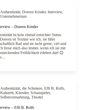
Authentizität
,
Doreen Köstler
,
Interview
,
Unternehmertum
terview – Doreen Köstler
ntizität ist kein einmal erreichter Status
Doreen ist Textine wie ich, sie fährt
schaftlich Rad und sie lacht gerne, viel und
Ich freue mich also immer, wenn ich sie mit
ansteckenden Fröhlichkeit erleben darf 😉
es…
Authentizität
,
die Schmiere
,
Effi B. Rolfs
,
Kabarett
,
Künstler
,
Schauspieler
,
Selbstvermarktung
,
Theater
erview – Effi B. Rolfs