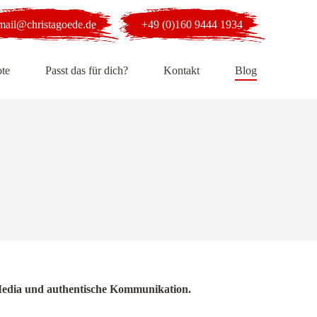
mail@christagoede.de
+49 (0)160 9444 1934
te
Passt das für dich?
Kontakt
Blog
al Media und authentische Kommunikation.