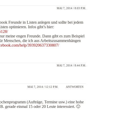
MAI 7, 2014 / 8:03 P.M.
book Freunde in Listen anlegen und sollte bei jedem
sten optimieren. Infos gibt’s hier:
5128/
n nur meine engen Freunde. Dann gibt es zum Beispiel
für Menschen, die ich aus Arbeitszusammenhängen
acebook.com/help/393920637330807/
MAI 7, 2014 / 8:44 P.M.
MAI 7, 2014 / 12:12 P.M.
ANTWORTEN
Wochenprogramm (Aufträge, Termine usw.) eine hohe
. gerade einmal 15 oder 20 Leute interessiert. 🙂