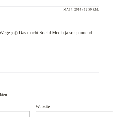
MAI 7, 2014 / 12:50 P.M.
ege ;o)) Das macht Social Media ja so spannend –
kiert
Website