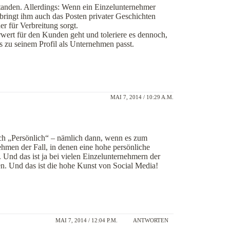
tanden. Allerdings: Wenn ein Einzelunternehmer
bringt ihm auch das Posten privater Geschichten
er für Verbreitung sorgt.
wert für den Kunden geht und toleriere es dennoch,
zu seinem Profil als Unternehmen passt.
MAI 7, 2014 / 10:29 A.M.
eich „Persönlich“ – nämlich dann, wenn es zum
hmen der Fall, in denen eine hohe persönliche
nd das ist ja bei vielen Einzelunternehmern der
gen. Und das ist die hohe Kunst von Social Media!
MAI 7, 2014 / 12:04 P.M.
ANTWORTEN