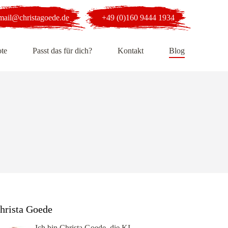
mail@christagoede.de
+49 (0)160 9444 1934
te
Passt das für dich?
Kontakt
Blog
hrista Goede
Ich bin Christa Goede, die KI-