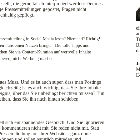
ellt, die gerne falsch interpretiert werden: Denn es
ge Pressemitteilungen gepostet, Fragen nicht
hhaltig gepflegt.
e
a
essemitteilung in Social Media lesen? Niemand? Richtig!
Te
B
ren Fans einen Nutzen bringen. Die tolle Tipps und
da
hen Sie via Content-Kuration auf wertvolle Inhalte
mieren, nicht Werbung machen.
J
M
E
lutes Muss. Und es ist auch super, dass man Postings
leichzeitig ist es auch wichtig, dass Sie Ihre Inhalte
reignis, über das Sie unbedingt berichten müssen? Tun
zeihen, dass Sie ihn nach hinten schieben.
kelt sich ein spannendes Gespräch. Und Sie ignorieren
e kommentieren nicht mit, Sie reden nicht mit. Statt
Pressemitteilung auf Ihrer Website – ganz ohne
können und sollen natürlich mitreden und