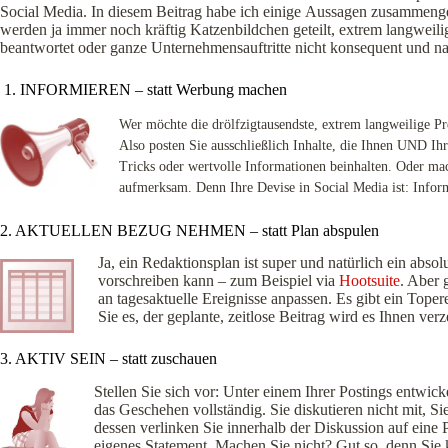
Social Media. In diesem Beitrag habe ich einige Aussagen zusammengest
werden ja immer noch kräftig Katzenbildchen geteilt, extrem langweili
beantwortet oder ganze Unternehmensauftritte nicht konsequent und nac
1. INFORMIEREN – statt Werbung machen
Wer möchte die drölfzigtausendste, extrem langweilige Pr
Also posten Sie ausschließlich Inhalte, die Ihnen UND Ih
Tricks oder wertvolle Informationen beinhalten. Oder mac
aufmerksam. Denn Ihre Devise in Social Media ist:
Infor
2. AKTUELLEN BEZUG NEHMEN – statt Plan abspulen
Ja, ein Redaktionsplan ist super und natürlich ein abso
vorschreiben kann – zum Beispiel via
Hootsuite
. Aber g
an tagesaktuelle Ereignisse anpassen. Es gibt ein Tope
Sie es, der geplante, zeitlose Beitrag wird es Ihnen ver
3. AKTIV SEIN – statt zuschauen
Stellen Sie sich vor: Unter einem Ihrer Postings entwic
das Geschehen vollständig. Sie diskutieren nicht mit, Si
dessen verlinken Sie innerhalb der Diskussion auf eine 
eigenes Statement. Machen Sie nicht? Gut so, denn Sie 