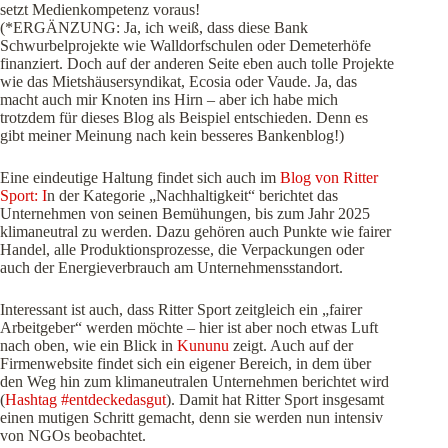
setzt Medienkompetenz voraus!
(*ERGÄNZUNG: Ja, ich weiß, dass diese Bank
Schwurbelprojekte wie Walldorfschulen oder Demeterhöfe
finanziert. Doch auf der anderen Seite eben auch tolle Projekte
wie das Mietshäusersyndikat, Ecosia oder Vaude. Ja, das
macht auch mir Knoten ins Hirn – aber ich habe mich
trotzdem für dieses Blog als Beispiel entschieden. Denn es
gibt meiner Meinung nach kein besseres Bankenblog!)
Eine eindeutige Haltung findet sich auch im
Blog von Ritter
Sport: I
n der Kategorie „Nachhaltigkeit“ berichtet das
Unternehmen von seinen Bemühungen, bis zum Jahr 2025
klimaneutral zu werden. Dazu gehören auch Punkte wie fairer
Handel, alle Produktionsprozesse, die Verpackungen oder
auch der Energieverbrauch am Unternehmensstandort.
Interessant ist auch, dass Ritter Sport zeitgleich ein „fairer
Arbeitgeber“ werden möchte – hier ist aber noch etwas Luft
nach oben, wie ein Blick in
Kununu
zeigt. Auch auf der
Firmenwebsite findet sich ein eigener Bereich, in dem über
den Weg hin zum klimaneutralen Unternehmen berichtet wird
(
Hashtag #entdeckedasgut
). Damit hat Ritter Sport insgesamt
einen mutigen Schritt gemacht, denn sie werden nun intensiv
von NGOs beobachtet.