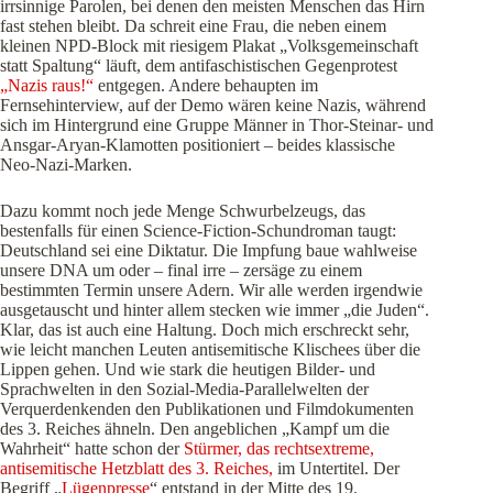
irrsinnige Parolen, bei denen den meisten Menschen das Hirn
fast stehen bleibt. Da schreit eine Frau, die neben einem
kleinen NPD-Block mit riesigem Plakat „Volksgemeinschaft
statt Spaltung“ läuft, dem antifaschistischen Gegenprotest
„Nazis raus!“
entgegen. Andere behaupten im
Fernsehinterview, auf der Demo wären keine Nazis, während
sich im Hintergrund eine Gruppe Männer in Thor-Steinar- und
Ansgar-Aryan-Klamotten positioniert – beides klassische
Neo-Nazi-Marken.
Dazu kommt noch jede Menge Schwurbelzeugs, das
bestenfalls für einen Science-Fiction-Schundroman taugt:
Deutschland sei eine Diktatur. Die Impfung baue wahlweise
unsere DNA um oder – final irre – zersäge zu einem
bestimmten Termin unsere Adern. Wir alle werden irgendwie
ausgetauscht und hinter allem stecken wie immer „die Juden“.
Klar, das ist auch eine Haltung. Doch mich erschreckt sehr,
wie leicht manchen Leuten antisemitische Klischees über die
Lippen gehen. Und wie stark die heutigen Bilder- und
Sprachwelten in den Sozial-Media-Parallelwelten der
Verquerdenkenden den Publikationen und Filmdokumenten
des 3. Reiches ähneln. Den angeblichen „Kampf um die
Wahrheit“ hatte schon der
Stürmer, das rechtsextreme,
antisemitische Hetzblatt des 3. Reiches,
im Untertitel. Der
Begriff „
Lügenpresse
“ entstand in der Mitte des 19.