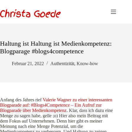
Zum
Inhalt
springen
Haltung ist Haltung ist Medienkompetenz:
Blogparage #blogs4competence
Februar 21, 2022
Authentizität
,
Know-how
Anfang des Jahres rief
Valerie Wagner zu einer interessanten
Blogparade auf: #Blogs4Competence – Ein Aufruf zur
Blogparade über Medienkompetenz
. Klar, dass ich dazu eine
Menge zu sagen habe, gelle ;o) Hier also mein Beitrag mit
dem Fokus auf Unternehmen. Denn hier gibt es meiner
Meinung nach eine Menge Potenzial, um die
Medienkompetenz zu verbessern. Und Haltung zu zeigen.