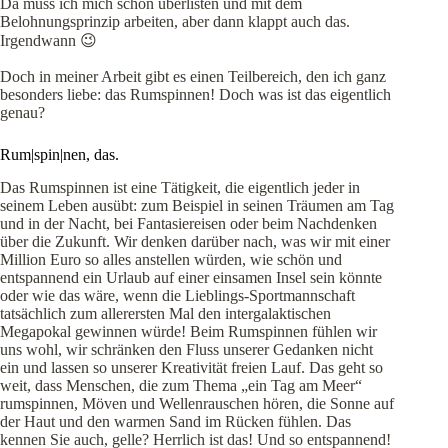
Da muss ich mich schon überlisten und mit dem
Belohnungsprinzip arbeiten, aber dann klappt auch das.
Irgendwann 😉
Doch in meiner Arbeit gibt es einen Teilbereich, den ich ganz
besonders liebe: das Rumspinnen! Doch was ist das eigentlich
genau?
Rum|spin|nen, das.
Das Rumspinnen ist eine Tätigkeit, die eigentlich jeder in
seinem Leben ausübt: zum Beispiel in seinen Träumen am Tag
und in der Nacht, bei Fantasiereisen oder beim Nachdenken
über die Zukunft. Wir denken darüber nach, was wir mit einer
Million Euro so alles anstellen würden, wie schön und
entspannend ein Urlaub auf einer einsamen Insel sein könnte
oder wie das wäre, wenn die Lieblings-Sportmannschaft
tatsächlich zum allerersten Mal den intergalaktischen
Megapokal gewinnen würde! Beim Rumspinnen fühlen wir
uns wohl, wir schränken den Fluss unserer Gedanken nicht
ein und lassen so unserer Kreativität freien Lauf. Das geht so
weit, dass Menschen, die zum Thema „ein Tag am Meer“
rumspinnen, Möven und Wellenrauschen hören, die Sonne auf
der Haut und den warmen Sand im Rücken fühlen. Das
kennen Sie auch, gelle? Herrlich ist das! Und so entspannend!