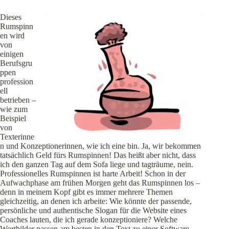
Dieses
Rumspinn
en wird
von
einigen
Berufsgru
ppen
profession
ell
betrieben –
wie zum
Beispiel
von
Texterinne
n und Konzeptionerinnen, wie ich eine bin. Ja, wir bekommen
tatsächlich Geld fürs Rumspinnen! Das heißt aber nicht, dass
ich den ganzen Tag auf dem Sofa liege und tagträume, nein.
Professionelles Rumspinnen ist harte Arbeit! Schon in der
Aufwachphase am frühen Morgen geht das Rumspinnen los –
denn in meinem Kopf gibt es immer mehrere Themen
gleichzeitig, an denen ich arbeite: Wie könnte der passende,
persönliche und authentische Slogan für die Website eines
Coaches lauten, die ich gerade konzeptioniere? Welche
Wortbilder passen am besten in den Text zu einer Software,