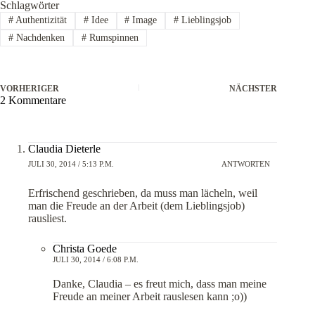
Schlagwörter
#
Authentizität
#
Idee
#
Image
#
Lieblingsjob
#
Nachdenken
#
Rumspinnen
VORHERIGER
NÄCHSTER
2 Kommentare
Claudia Dieterle
JULI 30, 2014 / 5:13 P.M.
ANTWORTEN
Erfrischend geschrieben, da muss man lächeln, weil
man die Freude an der Arbeit (dem Lieblingsjob)
rausliest.
Christa Goede
JULI 30, 2014 / 6:08 P.M.
Danke, Claudia – es freut mich, dass man meine
Freude an meiner Arbeit rauslesen kann ;o))