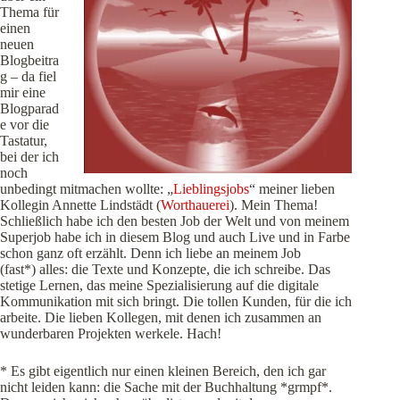
Thema für
einen
neuen
Blogbeitra
g – da fiel
mir eine
Blogparad
e vor die
Tastatur,
bei der ich
noch
unbedingt mitmachen wollte: „
Lieblingsjobs
“ meiner lieben
Kollegin Annette Lindstädt (
Worthauerei
). Mein Thema!
Schließlich habe ich den besten Job der Welt und von meinem
Superjob habe ich in diesem Blog und auch Live und in Farbe
schon ganz oft erzählt. Denn ich liebe an meinem Job
(fast*) alles: die Texte und Konzepte, die ich schreibe. Das
stetige Lernen, das meine Spezialisierung auf die digitale
Kommunikation mit sich bringt. Die tollen Kunden, für die ich
arbeite. Die lieben Kollegen, mit denen ich
zusammen an
wunderbaren Projekten werkele. Hach!
* Es gibt eigentlich nur einen kleinen Bereich, den ich gar
nicht leiden kann: die Sache mit der Buchhaltung *grmpf*.