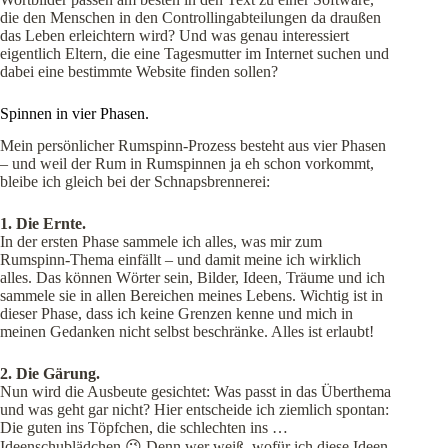
die den Menschen in den Controllingabteilungen da draußen
das Leben erleichtern wird? Und was genau interessiert
eigentlich Eltern, die eine Tagesmutter im Internet suchen und
dabei eine bestimmte Website finden sollen?
Spinnen in vier Phasen.
Mein persönlicher Rumspinn-Prozess besteht aus vier Phasen
– und weil der Rum in Rumspinnen ja eh schon vorkommt,
bleibe ich gleich bei der Schnapsbrennerei:
1. Die Ernte.
In der ersten Phase sammele ich alles, was mir zum
Rumspinn-Thema einfällt – und damit meine ich wirklich
alles. Das können Wörter sein, Bilder, Ideen, Träume und ich
sammele sie in allen Bereichen meines Lebens. Wichtig ist in
dieser Phase, dass ich keine Grenzen kenne und mich in
meinen Gedanken nicht selbst beschränke. Alles ist erlaubt!
2. Die Gärung.
Nun wird die Ausbeute gesichtet: Was passt in das Überthema
und was geht gar nicht? Hier entscheide ich ziemlich spontan:
Die guten ins Töpfchen, die schlechten ins …
Ideenschublädchen 😉 Denn wer weiß, wofür ich diese Ideen