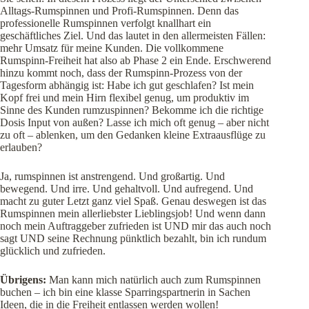
Alltags-Rumspinnen und Profi-Rumspinnen. Denn das
professionelle Rumspinnen verfolgt knallhart ein
geschäftliches Ziel. Und das lautet in den allermeisten Fällen:
mehr Umsatz für meine Kunden. Die vollkommene
Rumspinn-Freiheit hat also ab Phase 2 ein Ende. Erschwerend
hinzu kommt noch, dass der Rumspinn-Prozess von der
Tagesform abhängig ist: Habe ich gut geschlafen? Ist mein
Kopf frei und mein Hirn flexibel genug, um produktiv im
Sinne des Kunden rumzuspinnen? Bekomme ich die richtige
Dosis Input von außen? Lasse ich mich oft genug – aber nicht
zu oft – ablenken, um den Gedanken kleine Extraausflüge zu
erlauben?
Ja, rumspinnen ist anstrengend. Und großartig. Und
bewegend. Und irre. Und gehaltvoll. Und aufregend. Und
macht zu guter Letzt ganz viel Spaß. Genau deswegen ist das
Rumspinnen mein allerliebster Lieblingsjob! Und wenn dann
noch mein Auftraggeber zufrieden ist UND mir das auch noch
sagt UND seine Rechnung pünktlich bezahlt, bin ich rundum
glücklich und zufrieden.
Übrigens:
Man kann mich natürlich auch zum Rumspinnen
buchen – ich bin eine klasse Sparringspartnerin in Sachen
Ideen, die in die Freiheit entlassen werden wollen!