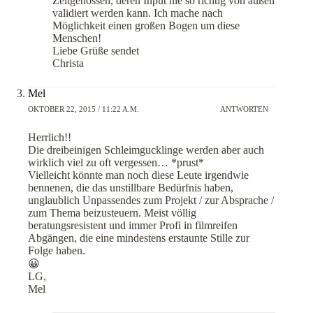
Zeitgenossen, deren Input nie so richtig von außen
validiert werden kann. Ich mache nach
Möglichkeit einen großen Bogen um diese
Menschen!
Liebe Grüße sendet
Christa
Mel
OKTOBER 22, 2015 / 11:22 A.M.
ANTWORTEN
Herrlich!!
Die dreibeinigen Schleimgucklinge werden aber auch
wirklich viel zu oft vergessen… *prust*
Vielleicht könnte man noch diese Leute irgendwie
bennenen, die das unstillbare Bedürfnis haben,
unglaublich Unpassendes zum Projekt / zur Absprache /
zum Thema beizusteuern. Meist völlig
beratungsresistent und immer Profi in filmreifen
Abgängen, die eine mindestens erstaunte Stille zur
Folge haben.
😀
LG,
Mel