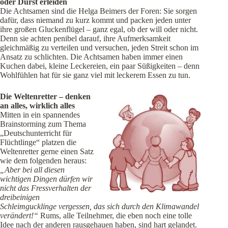
oder Durst erleiden
Die Achtsamen sind die Helga Beimers der Foren: Sie sorgen
dafür, dass niemand zu kurz kommt und packen jeden unter
ihre großen Gluckenflügel – ganz egal, ob der will oder nicht.
Denn sie achten penibel darauf, ihre Aufmerksamkeit
gleichmäßig zu verteilen und versuchen, jeden Streit schon im
Ansatz zu schlichten. Die Achtsamen haben immer einen
Kuchen dabei, kleine Leckereien, ein paar Süßigkeiten – denn
Wohlfühlen hat für sie ganz viel mit leckerem Essen zu tun.
Die Weltenretter – denken
an alles, wirklich alles
Mitten in ein spannendes
Brainstorming zum Thema
„Deutschunterricht für
Flüchtlinge“ platzen die
Weltenretter gerne einen Satz
wie dem folgenden heraus:
„Aber bei all diesen
wichtigen Dingen dürfen wir
nicht das Fressverhalten der
dreibeinigen
Schleimgucklinge vergessen, das sich durch den Klimawandel
verändert!“
Rums, alle Teilnehmer, die eben noch eine tolle
Idee nach der anderen rausgehauen haben, sind hart gelandet.