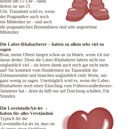
liefern um 15 Uhr – dann
liefern sie um 15
Uhr. Traumhaft wird es, wenn
der Pragmatiker auch noch
ein Mitdenker ist – und auch
die pragmatischen Brummbären sind sehr angenehme
Mitstreiter.
Die Laber-Rhabarberer – haben zu allem sehr viel zu
sagen
Boar, meine Ohren fangen schon an zu bluten, wenn ich nur
daran denke: Denn die Laber-Rhababerer labern nicht nur
unglaublich viel – sie hören damit auch noch gar nicht mehr
auf! Sie kommen vom Hundertsten ins Tausendste ins
Zehntausendste und brauchen unglaublich viele Worte, um
ganz wenig zu sagen. Unerträglich wird es, wenn der Laber-
Rhabarberer noch einen Einschlag vom
Früherwarallesbesser-
Jammerer hat – denn da hilft nur auf Durchzug schalten. Für
Stunden.
Die LoveisindieAir-ler –
haben für alles Verständnis
Typisch für die
LoveisintheAir-ler ist, dass sie
als erstes einen Stuhlkreis