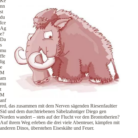
Ke
nn
st
du
Ice
Ag
e?
Da
s
mu
ffe
lig
e
M
am
mu
t
M
anf
red, das zusammen mit dem Nerven sägenden Riesenfaultier
Sid und dem durchtriebenen Säbelzahntiger Diego gen
Norden wandert – stets auf der Flucht vor den Brontotherien?
Auf ihrem Weg erleben die drei viele Abenteuer, kämpfen mit
anderen Dinos, überstehen Eiseskälte und Feuer.