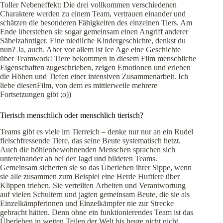
Toller Nebeneffekt: Die drei vollkommen verschiedenen
Charaktere werden zu einem Team, vertrauen einander und
schätzen die besonderen Fähigkeiten des einzelnen Tiers. Am
Ende überstehen sie sogar gemeinsam einen Angriff anderer
Säbelzahntiger. Eine niedliche Kindergeschichte, denkst du
nun? Ja, auch. Aber vor allem ist Ice Age eine Geschichte
über Teamwork! Tiere bekommen in diesem Film menschliche
Eigenschaften zugeschrieben, zeigen Emotionen und erleben
die Höhen und Tiefen einer intensiven Zusammenarbeit. Ich
liebe diesenFilm, von dem es mittlerweile mehrere
Fortsetzungen gibt ;o))
Tierisch menschlich oder menschlich tierisch?
Teams gibt es viele im Tierreich – denke nur nur an ein Rudel
fleischfressende Tiere, das seine Beute systematisch hetzt.
Auch die höhlenbewohnenden Menschen sprachen sich
untereinander ab bei der Jagd und bildeten Teams.
Gemeinsam sicherten sie so das Überleben ihrer Sippe, wenn
sie alle zusammen zum Beispiel eine Herde Huftiere über
Klippen trieben. Sie verteilten
Arbeiten und Verantwortung
auf vielen Schultern und jagten gemeinsam Beute, die sie als
Einzelkämpferinnen und Einzelkämpfer nie zur Strecke
gebracht hätten. Denn ohne ein funktionierendes Team ist das
Überleben in weiten Teilen der Welt bis heute nicht nicht