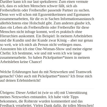
Darüber kann ich nur laut spekulieren: Zum einen vermute
ich, dass es solchen Menschen schwer fällt, sich als
Freiberuflerin oder Freiberufler passende Partner zu suchen.
Denn wer will schon mit Egozentrikerinnen und Egomanen
zusammenarbeiten, für die es in Sachen Informationsaustausch
allerhöchstens eine Holschuld gibt. Zum anderen glaube ich,
dass ein Leben als Freiberuflerin oder Freiberufler für diese
Menschen nicht infrage kommt, weil es praktisch ohne
Hierarchien auskommt. Ein Beispiel: In meinem Arbeitsleben
sind die Kundin und der Kunde zwar König – aber nur genau
so weit, wie ich mich als Person nicht verbiegen muss.
Ansonsten bin ich eine One-Woman-Show und meine eigene
Chefin: Ich bestimme, wie und mit wem ich wie lange
zusammenarbeite. So haben Pickelpartner*innen in meinem
Arbeitsleben keine Chance!
Welche Erfahrungen hast du mit Netzwerken und Teamwork
gemacht? Oder auch mit Pickelpartner*innen? Ich freue mich
auf deinen Erlebnisbericht!
Übrigens: Dieser Artikel ist (wie so oft) mit Unterstützung
meines Netzwerkes entstanden. Ich habe viele Tipps
bekommen, die Rohtexte wurden kommentiert und das
Feedback verarbeitet. Vielen Dank dafür, ihr tollen Menschen!