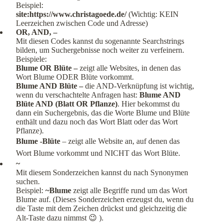
Beispiel:
site:https://www.christagoede.de/
(Wichtig: KEIN
Leerzeichen zwischen Code und Adresse)
OR, AND, –
Mit diesen Codes kannst du sogenannte Searchstrings
bilden, um Suchergebnisse noch weiter zu verfeinern.
Beispiele:
Blume OR Blüte –
zeigt alle Websites, in denen das
Wort Blume ODER Blüte vorkommt.
Blume AND Blüte –
die AND-Verknüpfung ist wichtig,
wenn du verschachtelte Anfragen hast:
Blume AND
Blüte AND (Blatt OR Pflanze)
. Hier bekommst du
dann ein Suchergebnis, das die Worte Blume und Blüte
enthält und dazu noch das Wort Blatt oder das Wort
Pflanze).
Blume -Blüte
– zeigt alle Website an, auf denen das
Wort Blume vorkommt und NICHT das Wort Blüte.
~
Mit diesem Sonderzeichen kannst du nach Synonymen
suchen.
Beispiel:
~Blume
zeigt alle Begriffe rund um das Wort
Blume auf. (Dieses Sonderzeichen erzeugst du, wenn du
die Taste mit dem Zeichen drückst und gleichzeitig die
Alt-Taste dazu nimmst 😉 ).