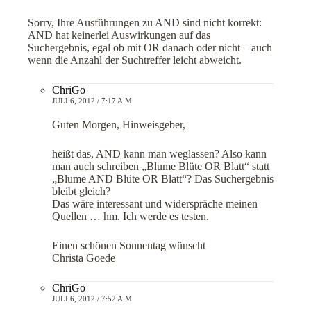
Sorry, Ihre Ausführungen zu AND sind nicht korrekt:
AND hat keinerlei Auswirkungen auf das
Suchergebnis, egal ob mit OR danach oder nicht – auch
wenn die Anzahl der Suchtreffer leicht abweicht.
ChriGo
JULI 6, 2012 / 7:17 A.M.
Guten Morgen, Hinweisgeber,
heißt das, AND kann man weglassen? Also kann
man auch schreiben „Blume Blüte OR Blatt“ statt
„Blume AND Blüte OR Blatt“? Das Suchergebnis
bleibt gleich?
Das wäre interessant und widerspräche meinen
Quellen … hm. Ich werde es testen.
Einen schönen Sonnentag wünscht
Christa Goede
ChriGo
JULI 6, 2012 / 7:52 A.M.