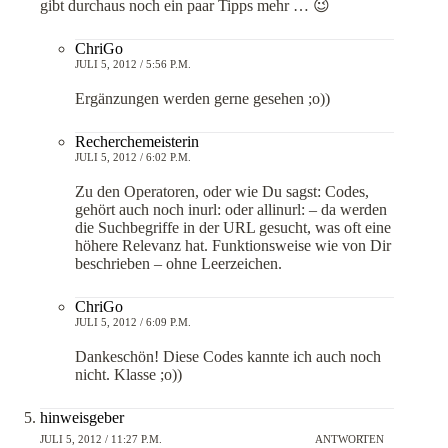
gibt durchaus noch ein paar Tipps mehr … 😉
ChriGo
JULI 5, 2012 / 5:56 P.M.
Ergänzungen werden gerne gesehen ;o))
Recherchemeisterin
JULI 5, 2012 / 6:02 P.M.
Zu den Operatoren, oder wie Du sagst: Codes,
gehört auch noch inurl: oder allinurl: – da werden
die Suchbegriffe in der URL gesucht, was oft eine
höhere Relevanz hat. Funktionsweise wie von Dir
beschrieben – ohne Leerzeichen.
ChriGo
JULI 5, 2012 / 6:09 P.M.
Dankeschön! Diese Codes kannte ich auch noch
nicht. Klasse ;o))
hinweisgeber
JULI 5, 2012 / 11:27 P.M.
ANTWORTEN