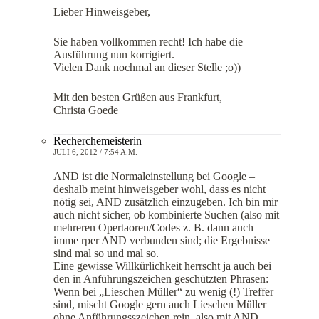
Lieber Hinweisgeber,
Sie haben vollkommen recht! Ich habe die
Ausführung nun korrigiert.
Vielen Dank nochmal an dieser Stelle ;o))
Mit den besten Grüßen aus Frankfurt,
Christa Goede
Recherchemeisterin
JULI 6, 2012 / 7:54 A.M.
AND ist die Normaleinstellung bei Google –
deshalb meint hinweisgeber wohl, dass es nicht
nötig sei, AND zusätzlich einzugeben. Ich bin mir
auch nicht sicher, ob kombinierte Suchen (also mit
mehreren Opertaoren/Codes z. B. dann auch
imme rper AND verbunden sind; die Ergebnisse
sind mal so und mal so.
Eine gewisse Willkürlichkeit herrscht ja auch bei
den in Anführungszeichen geschützten Phrasen:
Wenn bei „Lieschen Müller“ zu wenig (!) Treffer
sind, mischt Google gern auch Lieschen Müller
ohne Anführungsszeichen rein, also mit AND