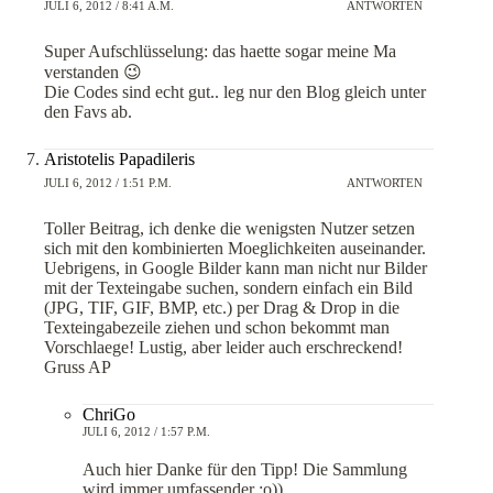
JULI 6, 2012 / 8:41 A.M.
ANTWORTEN
Super Aufschlüsselung: das haette sogar meine Ma
verstanden 😉
Die Codes sind echt gut.. leg nur den Blog gleich unter
den Favs ab.
Aristotelis Papadileris
JULI 6, 2012 / 1:51 P.M.
ANTWORTEN
Toller Beitrag, ich denke die wenigsten Nutzer setzen
sich mit den kombinierten Moeglichkeiten auseinander.
Uebrigens, in Google Bilder kann man nicht nur Bilder
mit der Texteingabe suchen, sondern einfach ein Bild
(JPG, TIF, GIF, BMP, etc.) per Drag & Drop in die
Texteingabezeile ziehen und schon bekommt man
Vorschlaege! Lustig, aber leider auch erschreckend!
Gruss AP
ChriGo
JULI 6, 2012 / 1:57 P.M.
Auch hier Danke für den Tipp! Die Sammlung
wird immer umfassender ;o))