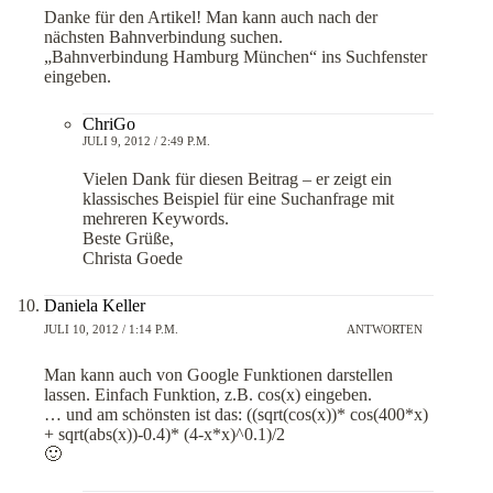
Danke für den Artikel! Man kann auch nach der
nächsten Bahnverbindung suchen.
„Bahnverbindung Hamburg München“ ins Suchfenster
eingeben.
ChriGo
JULI 9, 2012 / 2:49 P.M.
Vielen Dank für diesen Beitrag – er zeigt ein
klassisches Beispiel für eine Suchanfrage mit
mehreren Keywords.
Beste Grüße,
Christa Goede
Daniela Keller
JULI 10, 2012 / 1:14 P.M.
ANTWORTEN
Man kann auch von Google Funktionen darstellen
lassen. Einfach Funktion, z.B. cos(x) eingeben.
… und am schönsten ist das: ((sqrt(cos(x))* cos(400*x)
+ sqrt(abs(x))-0.4)* (4-x*x)^0.1)/2
🙂