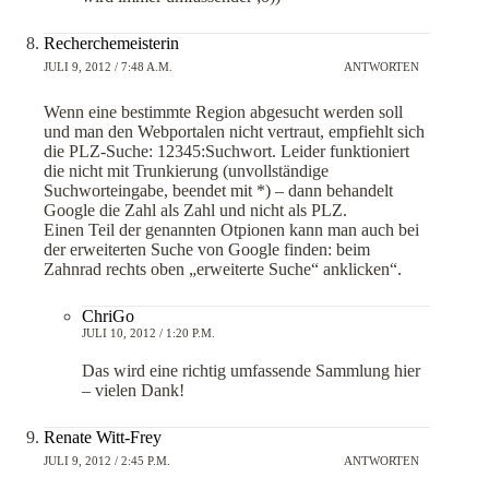
Recherchemeisterin
JULI 9, 2012 / 7:48 A.M.
ANTWORTEN
Wenn eine bestimmte Region abgesucht werden soll
und man den Webportalen nicht vertraut, empfiehlt sich
die PLZ-Suche: 12345:Suchwort. Leider funktioniert
die nicht mit Trunkierung (unvollständige
Suchworteingabe, beendet mit *) – dann behandelt
Google die Zahl als Zahl und nicht als PLZ.
Einen Teil der genannten Otpionen kann man auch bei
der erweiterten Suche von Google finden: beim
Zahnrad rechts oben „erweiterte Suche“ anklicken“.
ChriGo
JULI 10, 2012 / 1:20 P.M.
Das wird eine richtig umfassende Sammlung hier
– vielen Dank!
Renate Witt-Frey
JULI 9, 2012 / 2:45 P.M.
ANTWORTEN