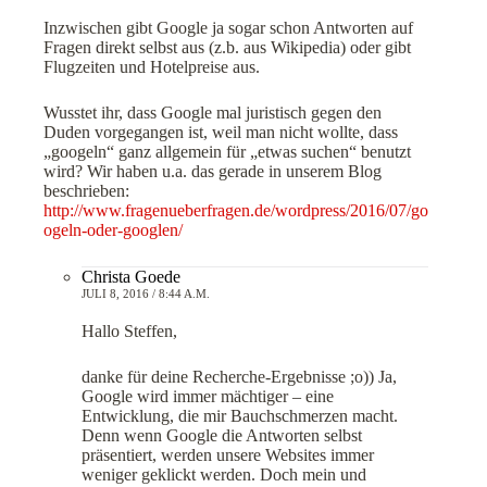
Inzwischen gibt Google ja sogar schon Antworten auf
Fragen direkt selbst aus (z.b. aus Wikipedia) oder gibt
Flugzeiten und Hotelpreise aus.
Wusstet ihr, dass Google mal juristisch gegen den
Duden vorgegangen ist, weil man nicht wollte, dass
„googeln“ ganz allgemein für „etwas suchen“ benutzt
wird? Wir haben u.a. das gerade in unserem Blog
beschrieben:
http://www.fragenueberfragen.de/wordpress/2016/07/go
ogeln-oder-googlen/
Christa Goede
JULI 8, 2016 / 8:44 A.M.
Hallo Steffen,
danke für deine Recherche-Ergebnisse ;o)) Ja,
Google wird immer mächtiger – eine
Entwicklung, die mir Bauchschmerzen macht.
Denn wenn Google die Antworten selbst
präsentiert, werden unsere Websites immer
weniger geklickt werden. Doch mein und