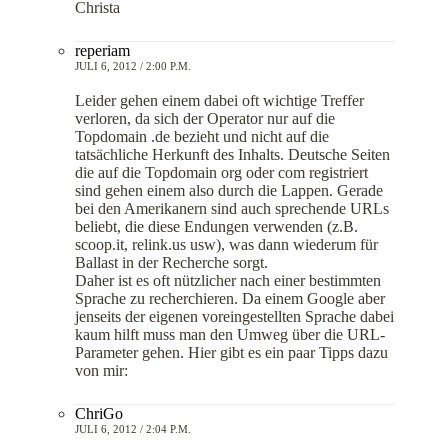
Christa
reperiam
JULI 6, 2012 / 2:00 P.M.
Leider gehen einem dabei oft wichtige Treffer
verloren, da sich der Operator nur auf die
Topdomain .de bezieht und nicht auf die
tatsächliche Herkunft des Inhalts. Deutsche Seiten
die auf die Topdomain org oder com registriert
sind gehen einem also durch die Lappen. Gerade
bei den Amerikanern sind auch sprechende URLs
beliebt, die diese Endungen verwenden (z.B.
scoop.it, relink.us usw), was dann wiederum für
Ballast in der Recherche sorgt.
Daher ist es oft nützlicher nach einer bestimmten
Sprache zu recherchieren. Da einem Google aber
jenseits der eigenen voreingestellten Sprache dabei
kaum hilft muss man den Umweg über die URL-
Parameter gehen. Hier gibt es ein paar Tipps dazu
von mir:
ChriGo
JULI 6, 2012 / 2:04 P.M.