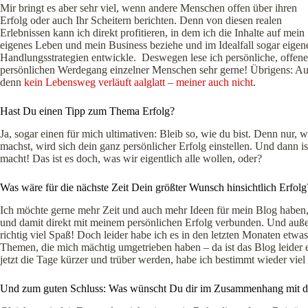
Mir bringt es aber sehr viel, wenn andere Menschen offen über ihren
Erfolg oder auch Ihr Scheitern berichten. Denn von diesen realen
Erlebnissen kann ich direkt profitieren, in dem ich die Inhalte auf mein
eigenes Leben und mein Business beziehe und im Idealfall sogar eigen
Handlungsstrategien entwickle. Deswegen lese ich persönliche, offen
persönlichen Werdegang einzelner Menschen sehr gerne! Übrigens: Auch
denn
kein Lebensweg verläuft aalglatt – meiner auch nicht
.
Hast Du einen Tipp zum Thema Erfolg?
Ja, sogar einen für mich ultimativen: Bleib so, wie du bist. Denn nur, 
machst, wird sich dein ganz persönlicher Erfolg einstellen. Und dann is
macht! Das ist es doch, was wir eigentlich alle wollen, oder?
Was wäre für die nächste Zeit Dein größter Wunsch hinsichtlich Erfolg
Ich möchte gerne mehr Zeit und auch mehr Ideen für mein Blog haben,
und damit direkt mit meinem persönlichen Erfolg verbunden. Und auß
richtig viel Spaß! Doch leider habe ich es in den letzten Monaten etwas
Themen, die mich mächtig umgetrieben haben – da ist das Blog leider 
jetzt die Tage kürzer und trüber werden, habe ich bestimmt wieder viel
Und zum guten Schluss: Was wünscht Du dir im Zusammenhang mit d