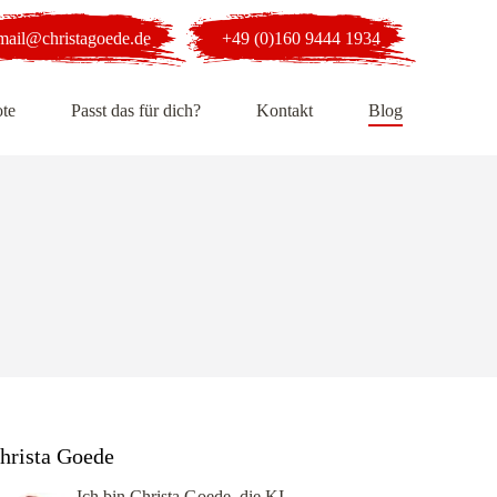
mail@christagoede.de
+49 (0)160 9444 1934
te
Passt das für dich?
Kontakt
Blog
hrista Goede
Ich bin Christa Goede, die KI-