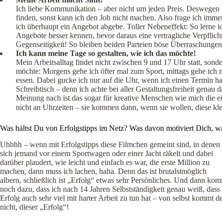
Ich liebe Kommunikation – aber nicht um jeden Preis. Deswegen 
finden, sonst kann ich den Job nicht machen. Also frage ich imme
ich überhaupt ein Angebot abgebe. Toller Nebeneffekt: So lerne 
Angebote besser kennen, bevor daraus eine vertragliche Verpflicht
Gegenseitigkeit! So bleiben beiden Parteien böse Überraschungen 
Ich kann meine Tage so gestalten, wie ich das möchte!
Mein Arbeitsalltag findet nicht zwischen 9 und 17 Uhr statt, sonde
möchte: Morgens gehe ich öfter mal zum Sport, mittags gehe ich
essen. Dabei gucke ich nur auf die Uhr, wenn ich einen Termin ha
Schreibtisch – denn ich achte bei aller Gestaltungsfreiheit genau 
Meinung nach ist das sogar für kreative Menschen wie mich die ein
nicht an Uhrzeiten – sie kommen dann, wenn sie wollen, diese kle
Was hältst Du von Erfolgstipps im Netz? Was davon motiviert Dich, 
Uhhhh – wenn mit Erfolgstipps diese Filmchen gemeint sind, in denen
sich jemand vor einem Sportwagen oder einer Jacht räkelt und dabei
darüber plaudert, wie leicht und einfach es war, die erste Million zu
machen, dann muss ich lachen, haha. Denn das ist brutalstmöglich
albern, schließlich ist „Erfolg“ etwas sehr Persönliches. Und dann ko
noch dazu, dass ich nach 14 Jahren Selbstständigkeit genau weiß, dass
Erfolg auch sehr viel mit harter Arbeit zu tun hat – von selbst kommt d
nicht, dieser „Erfolg“!