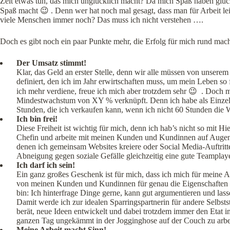
Zeit etwas tun, das mich unglücklich macht? Da mich Spaß haben glückli
Spaß macht 😉 . Denn wer hat noch mal gesagt, dass man für Arbeit
viele Menschen immer noch? Das muss ich nicht verstehen ….
Doch es gibt noch ein paar Punkte mehr, die Erfolg für mich rund mach
Der Umsatz stimmt!
Klar, das Geld an erster Stelle, denn wir alle müssen von unserem
definiert, den ich im Jahr erwirtschaften muss, um mein Leben so
ich mehr verdiene, freue ich mich aber trotzdem sehr 😉 . Doch me
Mindestwachstum von XY % verknüpft. Denn ich habe als Einzelse
Stunden, die ich verkaufen kann, wenn ich nicht 60 Stunden die 
Ich bin frei!
Diese Freiheit ist wichtig für mich, denn ich hab’s nicht so mit 
Chefin und arbeite mit meinen Kunden und Kundinnen auf Auge
denen ich gemeinsam Websites kreiere oder Social Media-Auftritte 
Abneigung gegen soziale Gefälle gleichzeitig eine gute Teampla
Ich darf ich sein!
Ein ganz großes Geschenk ist für mich, dass ich mich für meine 
von meinen Kunden und Kundinnen für genau die Eigenschaften ges
bin: Ich hinterfrage Dinge gerne, kann gut argumentieren und lass
Damit werde ich zur idealen Sparringspartnerin für andere Selbst
berät, neue Ideen entwickelt und dabei trotzdem immer den Etat 
ganzen Tag ungekämmt in der Jogginghose auf der Couch zu arbei
Meine Arbeit macht Sinn!