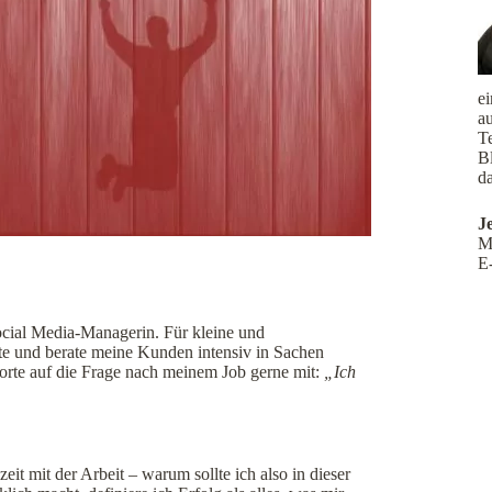
e
a
Te
B
da
J
M
E
ocial Media-Managerin. Für kleine und
xte und berate meine Kunden intensiv in Sachen
worte auf die Frage nach meinem Job gerne mit:
„Ich
eit mit der Arbeit – warum sollte ich also in dieser