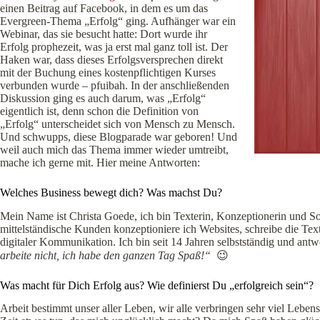
einen Beitrag auf Facebook, in dem es um das
Evergreen-Thema „Erfolg“ ging. Aufhänger war ein
Webinar, das sie besucht hatte: Dort wurde ihr
Erfolg prophezeit, was ja erst mal ganz toll ist. Der
Haken war, dass dieses Erfolgsversprechen direkt
mit der Buchung eines kostenpflichtigen Kurses
verbunden wurde – pfuibah. In der anschließenden
Diskussion ging es auch darum, was „Erfolg“
eigentlich ist, denn schon die Definition von
„Erfolg“ unterscheidet sich von Mensch zu Mensch.
Und schwupps, diese Blogparade war geboren! Und
weil auch mich das Thema immer wieder umtreibt,
mache ich gerne mit. Hier meine Antworten:
Welches Business bewegt dich? Was machst Du?
Mein Name ist Christa Goede, ich bin Texterin, Konzeptionerin und S
mittelständische Kunden konzeptioniere ich Websites, schreibe die Te
digitaler Kommunikation. Ich bin seit 14 Jahren selbstständig und ant
arbeite nicht, ich habe den ganzen Tag Spaß!“
😉
Was macht für Dich Erfolg aus? Wie definierst Du „erfolgreich sein“?
Arbeit bestimmt unser aller Leben, wir alle verbringen sehr viel Lebensz