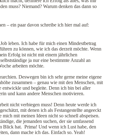
ch macht, definiere ich Erfolg als alles, was mir
 leiden muss? Niemand? Warum denken das dann so
en – ein paar davon schreibe ich hier mal auf:
 Job leben. Ich habe für mich einen Mindestbetrag
 führen zu können, wie ich das derzeit möchte. Wenn
in Erfolg ist nicht mit einem jährlichen
lbstständige ja nur eine bestimmte Anzahl an
Woche arbeiten möchte.
Hierarchien. Deswegen bin ich sehr gerne meine eigene
nhöhe zusammen – genau wie mit den Menschen, mit
entwickle und begleite. Denn ich bin bei aller
yerin und kann andere Menschen motivieren.
Arbeit nicht verbiegen muss! Denn heute werde ich
chätzt, mit denen ich als Festangestellte angeeckt
e mich mit meinen Ideen nicht so schnell abspeisen.
ständige, die jemanden suchen, der sie umfassend
im Blick hat. Prima! Und wenn ich Lust habe, den
ten, dann mache ich das. Einfach so. Yeah!