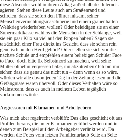
diese Absender wohl in ihrem Alltag außerhalb des Internets
agieren: Stehen diese Leute auch am Straßenrand und
schreien, dass sie sofort den Führer mitsamt seiner
Menschenvernichtungsmaschinerie und einem grauenhaften
Weltkrieg wiederhaben wollen? Oder beleidigen sie an einer
Supermarktkasse wahllos die Menschen in der Schlange, weil
sie ein paar Kilo zu viel auf den Rippen haben? Sagen sie
tatsächlich einer Frau direkt ins Gesicht, dass sie schon rein
genetisch an den Herd gehört? Oder stellen sie sich vor die
nächste Schule und empfehlen einem beliebigen Schüler Face
to Face, doch bitte fix Selbstmord zu machen, weil seine
Mutter ohnehin vergessen habe, ihn abzutreiben? Ich bin mir
sicher, dass sie genau das nicht tun – denn wenn es so wäre,
würden wir alle davon jeden Tag in der Zeitung lesen und die
Gefängnisse wären übervoll. Oder dieses Verhalten wäre so
Mainstream, dass es auch in meinem Leben tagtäglich
vorkommen würde.
Aggressoren mit Klarnamen und Arbeitgebern
Was mich aber regelrecht verblüfft: Das alles geschieht oft aus
Profilen heraus, die unter Klarnamen geführt werden und in
denen zum Beispiel auf den Arbeitgeber verlinkt wird. Da
werden die Fotos vom letzten Familienurlaub Seite an Seite