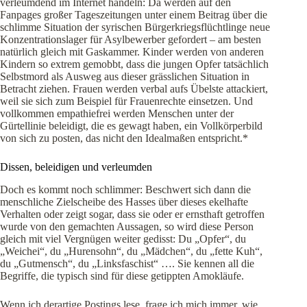
verleumdend im Internet handeln: Da werden auf den
Fanpages großer Tageszeitungen unter einem Beitrag über die
schlimme Situation der syrischen Bürgerkriegsflüchtlinge neue
Konzentrationslager für Asylbewerber
gefordert – am besten
natürlich gleich mit Gaskammer. Kinder werden von anderen
Kindern so extrem gemobbt, dass die jungen Opfer tatsächlich
Selbstmord als Ausweg aus dieser grässlichen Situation in
Betracht ziehen. Frauen werden verbal aufs Übelste attackiert,
weil sie sich zum Beispiel für Frauenrechte einsetzen. Und
vollkommen empathiefrei werden Menschen unter der
Gürtellinie beleidigt, die es gewagt haben, ein Vollkörperbild
von sich zu posten, das nicht den Idealmaßen entspricht.*
Dissen, beleidigen und verleumden
Doch es kommt noch schlimmer: Beschwert sich dann die
menschliche Zielscheibe des Hasses über dieses ekelhafte
Verhalten oder zeigt sogar, dass sie oder er ernsthaft getroffen
wurde von den gemachten Aussagen, so wird diese Person
gleich mit viel Vergnügen weiter gedisst: Du „Opfer“, du
„Weichei“, du „Hurensohn“, du „Mädchen“, du „fette Kuh“,
du „Gutmensch“, du „Linksfaschist“ …. Sie kennen all die
Begriffe, die typisch sind für diese getippten Amokläufe.
Wenn ich derartige Postings lese, frage ich mich immer, wie