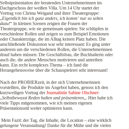
Selbstpräsentation der beratenden Unternehmerinnen im
Dachgeschoss der weißen Villa. Um 14 Uhr startet der
Vortrag von Christa Weigand und ihrer Theatergruppe:
„
Eigentlich bin ich ganz anders, ich komm‘ nur so selten
dazu!
“ In kleinen Szenen zeigten die Frauen der
Theatergruppe, wie sie gemeinsam spielen: Sie schlüpfen in
verschiedene Rollen und zeigen so zum Beispiel Emotionen
oder Charakterzüge, die im Alltag keinen Platz haben. Die
anschließende Diskussion war sehr interessant: Es ging unter
anderem um die verschiedenen Rollen, die Unternehmerinnen
drauf haben müssen: Die Geschäftsfrau, die Buchhalterin oder
auch die, die andere Menschen motivieren und antreiben
kann. Ein recht komplexes Thema – ich fand die
Herangehensweise über die Schauspielerei sehr interessant!
Nach der PROBIERzeit, in der sich Unternehmerinnen
vorstellten, die Produkte im Angebot haben, genoss ich den
kurzweiligen Vortrag der
Journalistin Sabine Olschner
:
„
Selbstbewusst Reden halten und präsentieren
„. Hier habe ich
viele Tipps mitgenommen, wie ich meinen eigenen
Präsentationsstil weiter optimieren kann.
Mein Fazit: der Tag, die Inhalte, die Location – eine wirklich
gelungene Veranstaltung! Danke für die Mühe und die vielen