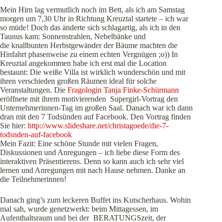
Mein Hirn lag vermutlich noch im Bett, als ich am Samstag
morgen um 7,30 Uhr in Richtung Kreuztal startete – ich war
so müde! Doch das änderte sich schlagartig, als ich in den
Taunus kam: Sonnenstrahlen, Nebelbänke und
die knallbunten Herbstgewänder der Bäume machten die
Hinfahrt phasenweise zu einem echten Vergnügen ;o)) In
Kreuztal angekommen habe ich erst mal
die Location
bestaunt: Die weiße Villa ist wirklich wunderschön und mit
ihren verschieden großen Räumen ideal für solche
Veranstaltungen. Die
Fragologin Tanja Finke-Schürmann
eröffnete mit ihrem motivierenden Supergirl-Vortrag den
Unternehmerinnen-Tag im großen Saal. Danach war ich dann
dran mit den 7 Todsünden auf Facebook. Den Vortrag finden
Sie hier:
http://www.slideshare.net/christagoede/die-7-
todsnden-auf-facebook
Mein Fazit: Eine schöne Stunde mit vielen Fragen,
Diskussionen und Anregungen – ich liebe diese Form des
interaktiven Präsentierens. Denn so kann auch ich sehr viel
lernen und Anregungen mit nach Hause nehmen. Danke an
die Teilnehmerinnen!
Danach ging’s zum leckeren Buffet ins Kutscherhaus. Wohin
mal sah, wurde genetzwerkt: beim Mittagessen, im
Aufenthaltsraum und bei der BERATUNGSzeit, der