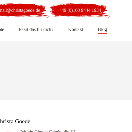
mail@christagoede.de
+49 (0)160 9444 1934
te
Passt das für dich?
Kontakt
Blog
hrista Goede
Ich bin Christa Goede, die KI-