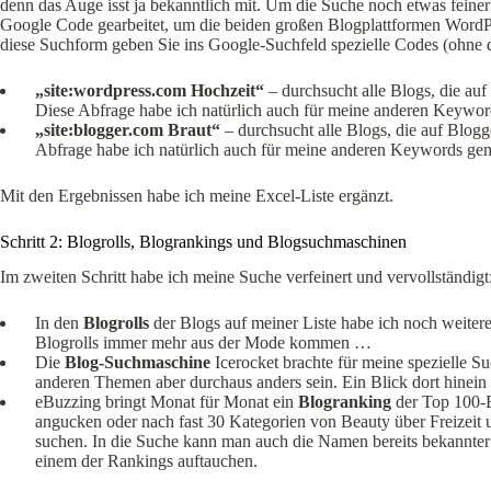
denn das Auge isst ja bekanntlich mit. Um die Suche noch etwas feiner
Google Code gearbeitet, um die beiden großen Blogplattformen Word
diese Suchform geben Sie ins Google-Suchfeld spezielle Codes (ohne d
„site:wordpress.com Hochzeit“
– durchsucht alle Blogs, die au
Diese Abfrage habe ich natürlich auch für meine anderen Keywo
„site:blogger.com Braut“
– durchsucht alle Blogs, die auf Blog
Abfrage habe ich natürlich auch für meine anderen Keywords ge
Mit den Ergebnissen habe ich meine Excel-Liste ergänzt.
Schritt 2: Blogrolls, Blogrankings und Blogsuchmaschinen
Im zweiten Schritt habe ich meine Suche verfeinert und vervollständigt
In den
Blogrolls
der Blogs auf meiner Liste habe ich noch weiter
Blogrolls immer mehr aus der Mode kommen …
Die
Blog-Suchmaschine
Icerocket brachte für meine spezielle S
anderen Themen aber durchaus anders sein. Ein Blick dort hinein 
eBuzzing bringt Monat für Monat ein
Blogranking
der Top 100-B
angucken oder nach fast 30 Kategorien von Beauty über Freizeit
suchen. In die Suche kann man auch die Namen bereits bekannter
einem der Rankings auftauchen.