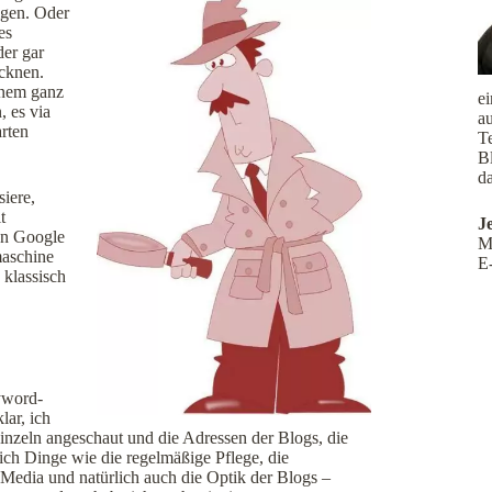
igen. Oder
es
der gar
ocknen.
einem ganz
e
 es via
a
arten
Te
B
da
iere,
t
J
enn Google
M
maschine
E
 klassisch
yword-
ar, ich
inzeln angeschaut und die Adressen der Blogs, die
mich Dinge wie die regelmäßige Pflege, die
l Media und natürlich auch die Optik der Blogs –