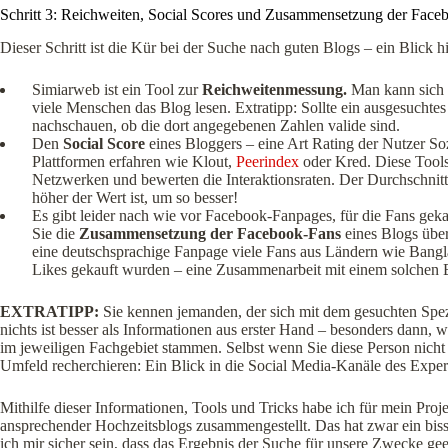
Schritt 3: Reichweiten, Social Scores und Zusammensetzung der Face
Dieser Schritt ist die Kür bei der Suche nach guten Blogs – ein Blick h
Simiarweb ist ein Tool zur
Reichweitenmessung.
Man kann sich d
viele Menschen das Blog lesen. Extratipp: Sollte ein ausgesuchte
nachschauen, ob die dort angegebenen Zahlen valide sind.
Den
Social Score
eines Bloggers – eine Art Rating der Nutzer S
Plattformen erfahren wie Klout,
Peerindex
oder Kred. Diese Tools
Netzwerken und bewerten die Interaktionsraten. Der Durchschnittw
höher der Wert ist, um so besser!
Es gibt leider nach wie vor Facebook-Fanpages, für die Fans g
Sie die
Zusammensetzung der Facebook-Fans
eines Blogs übe
eine deutschsprachige Fanpage viele Fans aus Ländern wie Banglad
Likes gekauft wurden – eine Zusammenarbeit mit einem solchen 
EXTRATIPP:
Sie kennen jemanden, der sich mit dem gesuchten Spezi
nichts ist besser als Informationen aus erster Hand – besonders dann,
im jeweiligen Fachgebiet stammen. Selbst wenn Sie diese Person nicht
Umfeld recherchieren: Ein Blick in die Social Media-Kanäle des Experte
Mithilfe dieser Informationen, Tools und Tricks habe ich für mein Projekt
ansprechender Hochzeitsblogs zusammengestellt. Das hat zwar ein bis
ich mir sicher sein, dass das Ergebnis der Suche für unsere Zwecke gee