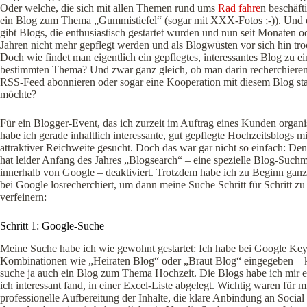
Oder welche, die sich mit allen Themen rund ums
Rad fahre
n beschäft
ein Blog zum Thema „Gummistiefel“ (sogar mit XXX-Fotos ;-)). Und 
gibt Blogs, die enthusiastisch gestartet wurden und nun seit Monaten o
Jahren nicht mehr gepflegt werden und als Blogwüsten vor sich hin tr
Doch wie findet man eigentlich ein gepflegtes, interessantes Blog zu 
bestimmten Thema? Und zwar ganz gleich, ob man darin recherchieren,
RSS-Feed abonnieren oder sogar eine Kooperation mit diesem Blog
st
möchte?
Für ein Blogger-Event, das ich zurzeit im Auftrag eines Kunden organis
habe ich gerade inhaltlich interessante, gut gepflegte Hochzeitsblogs mi
attraktiver Reichweite gesucht. Doch das war gar nicht so einfach: D
hat leider Anfang des Jahres „Blogsearch“ – eine spezielle Blog-Such
innerhalb von Google – deaktiviert. Trotzdem habe ich zu Beginn ganz
bei Google losrecherchiert, um dann meine Suche Schritt für Schritt zu
verfeinern:
Schritt 1: Google-Suche
Meine Suche habe ich wie gewohnt gestartet: Ich habe bei Google Ke
Kombinationen wie „Heiraten Blog“ oder „Braut Blog“ eingegeben – kl
suche ja auch ein Blog zum Thema Hochzeit. Die Blogs habe ich mir e
ich interessant fand, in einer Excel-Liste abgelegt. Wichtig waren für 
professionelle Aufbereitung der Inhalte, die klare Anbindung an Socia