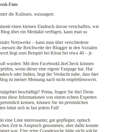
book-Fans
inter die Kulissen, sozusagen:
amit einen kleinen Eindruck davon verschaffen, wie
s Blog über ein Mediakit verfügen, kann man so
ozialer Netzwerke – kann man über verschiedene
 messen die Reichweite der Blogger in den Sozialen
ert liegt zum Beispiel bei Klout bei etwa 40 – je
ekauft wurden: Mit dem FacebookLikeCheck können
rprüfen, wenn dieser eine eigene Fanpage hat. Hat
esch oder Indien, liegt der Verdacht nahe, dass hier
Blog ist meiner Meinung nach nicht empfehlenswert.
algebiet beschäftigt? Prima, fragen Sie ihn! Denn
 wenn diese Informationen von einem echten Experten
 persönlich kennen, können Sie im persönlichen
n lohnt sich in fast jedem Fall!
 eine Liste interessanter, gut gepflegter, optisch
schen Zeit in Anspruch genommen, aber dafür konnte
ignet war. Eine reine Googlesuche hätte nicht solche