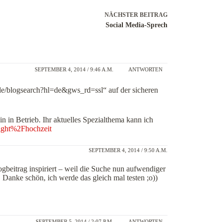
NÄCHSTER
BEITRAG
Social Media-Sprech
SEPTEMBER 4, 2014 / 9:46 A.M.
ANTWORTEN
de/blogsearch?hl=de&gws_rd=ssl“ auf der sicheren
n in Betrieb. Ihr aktuelles Spezialthema kann ich
light%2Fhochzeit
SEPTEMBER 4, 2014 / 9:50 A.M.
gbeitrag inspiriert – weil die Suche nun aufwendiger
 Danke schön, ich werde das gleich mal testen ;o))
SEPTEMBER 5, 2014 / 2:07 P.M.
ANTWORTEN