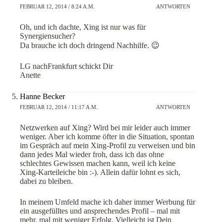
FEBRUAR 12, 2014 / 8:24 A.M.
ANTWORTEN
Oh, und ich dachte, Xing ist nur was für
Synergiensucher?
Da brauche ich doch dringend Nachhilfe. 😉
LG nachFrankfurt schickt Dir
Anette
Hanne Becker
FEBRUAR 12, 2014 / 11:17 A.M.
ANTWORTEN
Netzwerken auf Xing? Wird bei mir leider auch immer
weniger. Aber ich komme öfter in die Situation, spontan
im Gespräch auf mein Xing-Profil zu verweisen und bin
dann jedes Mal wieder froh, dass ich das ohne
schlechtes Gewissen machen kann, weil ich keine
Xing-Karteileiche bin :-). Allein dafür lohnt es sich,
dabei zu bleiben.
In meinem Umfeld mache ich daher immer Werbung für
ein ausgefülltes und ansprechendes Profil – mal mit
mehr, mal mit weniger Erfolg. Vielleicht ist Dein