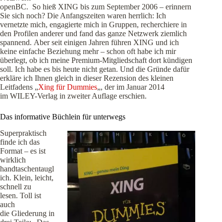
openBC. So hieß XING bis zum September 2006 – erinnern
Sie sich noch? Die Anfangszeiten waren herrlich: Ich
vernetzte mich, engagierte mich in Gruppen, recherchiere in
den Profilen anderer und fand das ganze Netzwerk ziemlich
spannend. Aber seit einigen Jahren führen XING und ich
keine einfache Beziehung mehr – schon oft habe ich mir
überlegt, ob ich meine Premium-Mitgliedschaft dort kündigen
soll. Ich habe es bis heute nicht getan. Und die Gründe dafür
erkläre ich Ihnen gleich in dieser Rezension des kleinen
Leitfadens „
Xing für Dummies
„, der im Januar 2014
im WILEY-Verlag in
zweiter Auflage erschien.
Das informative Büchlein für unterwegs
Superpraktisch
finde ich das
Format – es ist
wirklich
handtaschentaugl
ich. Klein, leicht,
schnell zu
lesen. Toll ist
auch
die Gliederung in