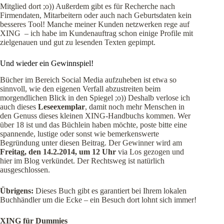
Mitglied dort ;o)) Außerdem gibt es für Recherche nach
Firmendaten, Mitarbeitern oder auch nach Geburtsdaten kein
besseres Tool! Manche meiner Kunden netzwerken rege auf
XING – ich habe im Kundenauftrag schon einige Profile mit
zielgenauen und gut zu lesenden Texten gepimpt.
Und wieder ein Gewinnspiel!
Bücher im Bereich Social Media aufzuheben ist etwa so
sinnvoll, wie den eigenen Verfall abzustreiten beim
morgendlichen Blick in den Spiegel ;o)) Deshalb verlose ich
auch dieses
Leseexemplar
, damit noch mehr Menschen in
den Genuss dieses kleinen XING-Handbuchs kommen. Wer
über 18 ist und das Büchlein haben möchte, poste bitte eine
spannende, lustige oder sonst wie bemerkenswerte
Begründung unter diesen Beitrag. Der Gewinner wird am
Freitag, den 14.2.2014, um 12 Uhr
via Los gezogen und
hier im Blog verkündet. Der Rechtsweg ist natürlich
ausgeschlossen.
Übrigens:
Dieses Buch gibt es garantiert bei Ihrem lokalen
Buchhändler um die Ecke – ein Besuch dort lohnt sich immer!
XING für Dummies