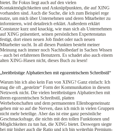
bietet. Ihr Fokus liegt auch auf den vielen
Kontaktmöglichkeiten und Anknüpfpunkten, die auf XING
vorhanden sind. Auch die Suche, die ich zum Beispiel rege
nutze, um mich über Unternehmen und deren Mitarbeiter zu
informieren, wird detailreich erklärt. Außerdem erklärt
Constanze kurz und knackig, wie man sich als Unternehmen
auf XING präsentiert, seinen persönlichen Expertenstatus
festigt, dort einen neuen Job findet oder nach neuen
Mitarbeiter sucht. In all diesen Punkten besteht meiner
Meinung nach immer noch Nachholbedarf in Sachen Wissen
– auch bei erfahrenen Benutzern. Es schadet also auch einem
alten XING-Hasen nicht, dieses Buch zu lesen!
„breitbrüstige Alphatierchen mit egozentrischem Schreibstil“
Warum bin ich also kein Fan von XING? Ganz einfach: Ich
mag die oft „gestelzte“ Form der Kommunikation in diesem
Netzwerk nicht. Die vielen breitbrüstigen Alphatierchen mit
ihrem egozentrischen Schreibstil, platten
Werbebotschaften und dem permanenten Ellenbogeneinsatz
gehen mir so auf die Nerven, dass ich mich in vielen Gruppen
nicht mehr beteilige. Aber das ist eine ganz persönliche
Geschmacksfrage, die nichts mit den tollen Funktionen und
Möglichkeiten zu tun hat, die XING bietet. Deswegen siegte
bei mir bisher auch die Ratio und ich bin weiterhin Premium-