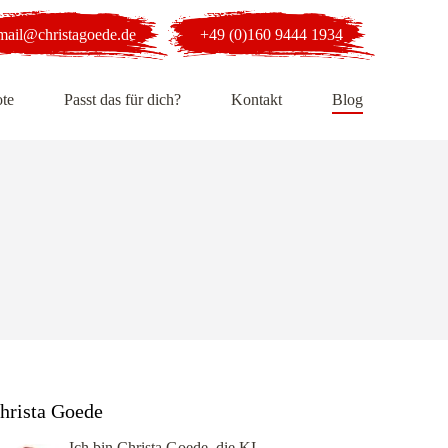
mail@christagoede.de
+49 (0)160 9444 1934
te
Passt das für dich?
Kontakt
Blog
hrista Goede
Ich bin Christa Goede, die KI-