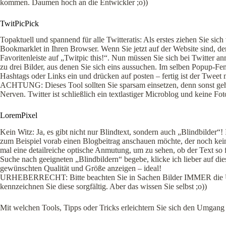
kommen. Daumen hoch an die Entwickler ;o))
TwitPicPick
Topaktuell und spannend für alle Twitteratis: Als erstes ziehen Sie sic
Bookmarklet in Ihren Browser. Wenn Sie jetzt auf der Website sind, der
Favoritenleiste auf „Twitpic this!“. Nun müssen Sie sich bei Twitter an
zu drei Bilder, aus denen Sie sich eins aussuchen. Im selben Popup-Fe
Hashtags oder Links ein und drücken auf posten – fertig ist der Tweet
ACHTUNG: Dieses Tool sollten Sie sparsam einsetzen, denn sonst gehe
Nerven. Twitter ist schließlich ein textlastiger Microblog und keine F
LoremPixel
Kein Witz: Ja, es gibt nicht nur Blindtext, sondern auch „Blindbilder“
zum Beispiel vorab einen Blogbeitrag anschauen möchte, der noch kein
mal eine detailreiche optische Anmutung, um zu sehen, ob der Text so f
Suche nach geeigneten „Blindbildern“ begebe, klicke ich lieber auf die
gewünschten Qualität und Größe anzeigen – ideal!
URHEBERRECHT: Bitte beachten Sie in Sachen Bilder IMMER die Urh
kennzeichnen Sie diese sorgfältig. Aber das wissen Sie selbst ;o))
Mit welchen Tools, Tipps oder Tricks erleichtern Sie sich den Umgang