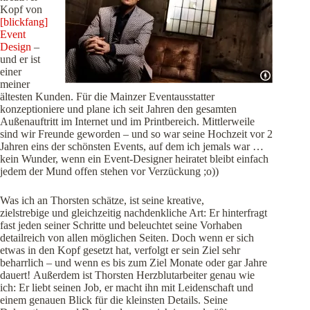
Kopf von
[blickfang]
Event
Design
–
und er ist
einer
meiner
ältesten Kunden. Für die Mainzer Eventausstatter
konzeptioniere und plane ich seit Jahren den gesamten
Außenauftritt im Internet und im Printbereich. Mittlerweile
sind wir Freunde geworden – und so war seine Hochzeit vor 2
Jahren eins der schönsten Events, auf dem ich jemals war …
kein Wunder, wenn ein Event-Designer heiratet bleibt einfach
jedem der Mund offen stehen vor Verzückung ;o))
Was ich an Thorsten schätze, ist seine kreative,
zielstrebige und gleichzeitig nachdenkliche Art: Er hinterfragt
fast jeden seiner Schritte und beleuchtet seine Vorhaben
detailreich von allen möglichen Seiten. Doch wenn er sich
etwas in den Kopf gesetzt hat, verfolgt er sein Ziel sehr
beharrlich – und wenn es bis zum Ziel Monate oder gar Jahre
dauert! Außerdem ist Thorsten Herzblutarbeiter genau wie
ich: Er liebt seinen Job, er macht ihn mit Leidenschaft und
einem genauen Blick für die kleinsten Details. Seine