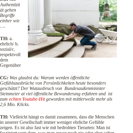
Authentizit
ät gehen
Begriffe
einher wie
….
TH:
a.
ehrlich/ b.
sozial/c.
respektvoll
dem
Gegenüber
CG:
Was glaubst du: Warum werden öffentliche
Gefühlsausbrüche von Persönlichkeiten heute besonders
geschätzt? Der Wutausbruch von Bundesaußenminister
Steinmeier at viel öffentliche Bewunderung erfahren und ist
zum
echten Youtube-Hit
geworden mit mittlerweile mehr als
2,6 Mio. Klicks.
TH:
Vielleicht hängt es damit zusammen, dass die Menschen
in unserer Gesellschaft immer weniger ehrliche Gefühle
zeigen. Es ist also fast wie mit bedrohten Tierarten: Man ist
fasziniert vom dem, was man zuvor noch nie oder eher selten