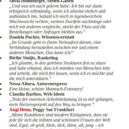
Silvia Heimburger, Seelen-Gaben
„Und was ich auch gelernt habe: Ich bin nur dann
erfolgreich selbständig, wenn ich absolut ehrlich und
authentisch bin. Sobald ich mich in irgendwelchem
Wischiwaschi verliere, meinen Zweifeln nachhänge oder
mich mit anderen vergleiche, stockt der Fluss und die
Bestellungen oder Anfragen bleiben aus.“
Daniela Pucher, Wissenswertstatt
„Im Grunde geht es (beim Verkaufen) darum, eine
Verbindung herzustellen zwischen mir und einem
anderen Menschen. Das kann ich!“
Birthe Stuijts, Ranketing
„Ich glaubte, in den gelebten Strukturen fest zu sitzen
und habe erkannt, dass ich inmitten von Menschen lebe
und arbeite, die mich frei lassen, wenn ich es möchte und
die mich unterstützen.“
Nessa Altura, Autorenexpress
Eine kleine, schöne Mutmach-Fotostory!
Claudia Barfuss, Web-Ideen
„Trotz der enormen Arbeitsbelastung ist es mir gelungen,
mein Herzensprojekt auf den Weg zu bringen.“
Angi Henn
, Peggy Sue Frankfurt
„Meine Kundinnen sind insofern Königinnen, dass sie
jede für sich die tollsten und schönsten Frauen der Welt
sind. Egal, ob groß, klein, dick, dünn, alt, jung – ich