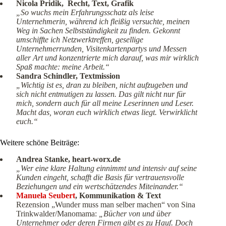
Nicola Pridik, Recht, Text, Grafik
„So wuchs mein Erfahrungsschatz als leise
Unternehmerin, während ich fleißig versuchte, meinen
Weg in Sachen Selbstständigkeit zu finden. Gekonnt
umschiffte ich Netzwerktreffen, gesellige
Unternehmerrunden, Visitenkartenpartys und Messen
aller Art und konzentrierte mich darauf, was mir wirklich
Spaß machte: meine Arbeit.“
Sandra Schindler, Textmission
„Wichtig ist es, dran zu bleiben, nicht aufzugeben und
sich nicht entmutigen zu lassen. Das gilt nicht nur für
mich, sondern auch für all meine Leserinnen und Leser.
Macht das, woran euch wirklich etwas liegt. Verwirklicht
euch.“
Weitere schöne Beiträge:
Andrea Stanke, heart-worx.de
„Wer eine klare Haltung einnimmt und intensiv auf seine
Kunden eingeht, schafft die Basis für vertrauensvolle
Beziehungen und ein wertschätzendes Miteinander.“
Manuela Seubert
, Kommunikation & Text
Rezension „Wunder muss man selber machen“ von Sina
Trinkwalder/Manomama:
„Bücher von und über
Unternehmer oder deren Firmen gibt es zu Hauf. Doch