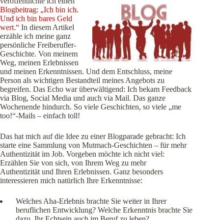
veröffentlichte ich einen
Blogbeitrag: „Ich bin ich.
Und ich bin bares Geld
wert.“
In diesem Artikel
erzähle ich meine ganz
persönliche Freiberufler-
Geschichte. Von meinem
Weg, meinen Erlebnissen
und meinen Erkenntnissen. Und dem Entschluss, meine
Person als wichtigen Bestandteil meines Angebots zu
begreifen. Das Echo war überwältigend: Ich bekam Feedback
via Blog, Social Media und auch via Mail. Das ganze
Wochenende hindurch. So viele Geschichten, so viele „me
too!“-Mails – einfach toll!
Das hat mich auf die Idee zu einer Blogparade gebracht: Ich
starte eine Sammlung von Mutmach-Geschichten – für mehr
Authentizität im Job. Vorgeben möchte ich nicht viel:
Erzählen Sie von sich, von Ihrem Weg zu mehr
Authentizität und Ihren Erlebnissen. Ganz besonders
interessieren mich natürlich Ihre Erkenntnisse:
Welches Aha-Erlebnis brachte Sie weiter in Ihrer
beruflichen Entwicklung? Welche Erkenntnis brachte Sie
dazu, Ihr Echtsein auch im Beruf zu leben?