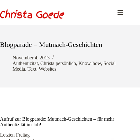
Zum
Inhalt
springen
Blogparade – Mutmach-Geschichten
November 4, 2013
Authentizität
,
Christa persönlich
,
Know-how
,
Social
Media
,
Text
,
Websites
Aufruf zur Blogparade: Mutmach-Geschichten – für mehr
Authentizität im Job!
Letzten Freitag