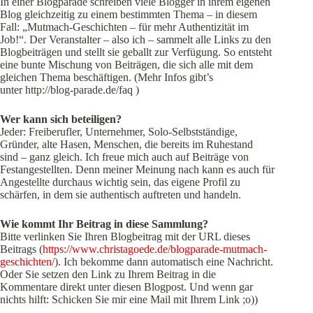
In einer Blogparade schreiben viele Blogger in ihrem eigenen
Blog gleichzeitig zu einem bestimmten Thema – in diesem
Fall: „Mutmach-Geschichten – für mehr Authentizität im
Job!“. Der Veranstalter – also ich – sammelt alle Links zu den
Blogbeiträgen und stellt sie geballt zur Verfügung. So entsteht
eine bunte Mischung von Beiträgen, die sich alle mit dem
gleichen Thema beschäftigen. (Mehr Infos gibt’s
unter http://blog-parade.de/faq )
Wer kann sich beteiligen?
Jeder: Freiberufler, Unternehmer, Solo-Selbstständige,
Gründer, alte Hasen, Menschen, die bereits im Ruhestand
sind – ganz gleich. Ich freue mich auch auf Beiträge von
Festangestellten. Denn meiner Meinung nach kann es auch für
Angestellte durchaus wichtig sein, das eigene Profil zu
schärfen, in dem sie authentisch auftreten und handeln.
Wie kommt Ihr Beitrag in diese Sammlung?
Bitte verlinken Sie Ihren Blogbeitrag mit der URL dieses
Beitrags (
https://www.christagoede.de/blogparade-mutmach-
geschichten/
). Ich bekomme dann automatisch eine Nachricht.
Oder Sie setzen den Link zu Ihrem Beitrag in die
Kommentare direkt unter diesen Blogpost. Und wenn gar
nichts hilft: Schicken Sie mir eine Mail mit Ihrem Link ;o))