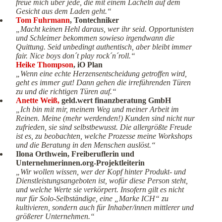
freue mich über jede, die mit einem Lächeln auf dem
Gesicht aus dem Laden geht.“
Tom Fuhrmann
, Tontechniker
„Macht keinen Hehl daraus, wer ihr seid. Opportunisten
und Schleimer bekommen sowieso irgendwann die
Quittung. Seid unbedingt authentisch, aber bleibt immer
fair. Nice boys don´t play rock´n´roll.“
Heike Thompson
, iO Plan
„Wenn eine echte Herzensentscheidung getroffen wird,
geht es immer gut! Dann gehen die irreführenden Türen
zu und die richtigen Türen auf.“
Anette Weiß,
geld.wert finanzberatung GmbH
„Ich bin mit mir, meinem Weg und meiner Arbeit im
Reinen. Meine (mehr werdenden!) Kunden sind nicht nur
zufrieden, sie sind selbstbewusst. Die allergrößte Freude
ist es, zu beobachten, welche Prozesse meine Workshops
und die Beratung in den Menschen auslöst.“
Ilona Orthwein, Freiberuflerin und
Unternehmerinnen.org-Projektleiterin
„Wir wollen wissen, wer der Kopf hinter Produkt- und
Dienstleistungsangeboten ist, wofür diese Person steht,
und welche Werte sie verkörpert. Insofern gilt es nicht
nur für Solo-Selbständige, eine „Marke ICH“ zu
kultivieren, sondern auch für Inhaber/innen mittlerer und
größerer Unternehmen.“