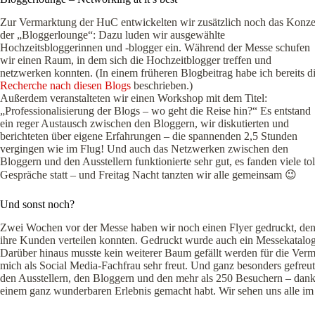
Zur Vermarktung der HuC entwickelten wir zusätzlich noch das Konze
der „Bloggerlounge“: Dazu luden wir ausgewählte
Hochzeitsbloggerinnen und -blogger ein. Während der Messe schufen
wir einen Raum, in dem sich die Hochzeitblogger treffen und
netzwerken konnten. (In einem früheren Blogbeitrag habe ich bereits d
Recherche nach diesen Blogs
beschrieben.)
Außerdem veranstalteten wir einen Workshop mit dem Titel:
„Professionalisierung der Blogs – wo geht die Reise hin?“ Es entstand
ein reger Austausch zwischen den Bloggern, wir diskutierten und
berichteten über eigene Erfahrungen – die spannenden 2,5 Stunden
vergingen wie im Flug! Und auch das Netzwerken zwischen den
Bloggern und den Ausstellern funktionierte sehr gut, es fanden viele tol
Gespräche statt – und Freitag Nacht tanzten wir alle gemeinsam 😉
Und sonst noch?
Zwei Wochen vor der Messe haben wir noch einen Flyer gedruckt, den 
ihre Kunden verteilen konnten. Gedruckt wurde auch ein Messekatalo
Darüber hinaus musste kein weiterer Baum gefällt werden für die Verm
mich als Social Media-Fachfrau sehr freut. Und ganz besonders gefreut 
den Ausstellern, den Bloggern und den mehr als 250 Besuchern – danke
einem ganz wunderbaren Erlebnis gemacht habt. Wir sehen uns alle