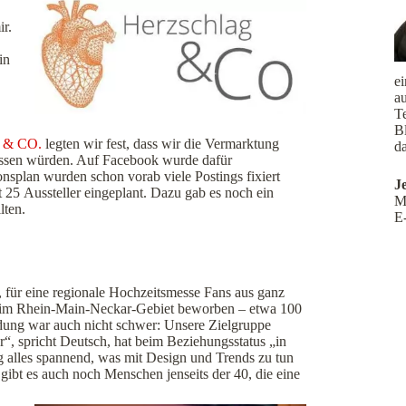
ir.
in
e
a
Te
B
 & CO.
legten wir fest, dass wir die Vermarktung
da
assen würden. Auf Facebook wurde dafür
ionsplan wurden schon vorab viele
Postings fixiert
J
 25 Aussteller eingeplant. Dazu gab es noch ein
M
lten.
E
l, für eine regionale Hochzeitsmesse Fans aus ganz
h im Rhein-Main-Neckar-Gebiet beworben – etwa 100
dung war auch nicht schwer: Unsere Zielgruppe
r“, spricht Deutsch, hat beim Beziehungsstatus „in
g alles spannend, was mit Design und Trends zu tun
gibt es auch noch Menschen jenseits der 40, die eine