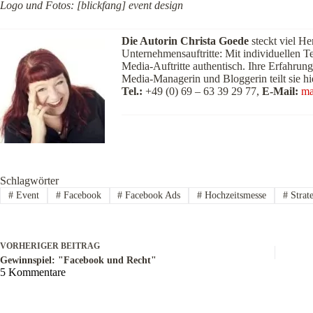
Logo und Fotos: [blickfang] event design
Die Autorin Christa Goede
steckt viel He
Unternehmensauftritte: Mit individuellen T
Media-Auftritte authentisch. Ihre Erfahrung
Media-Managerin und Bloggerin teilt sie hi
Tel.:
+49 (0) 69 – 63 39 29 77,
E-Mail:
ma
Schlagwörter
#
Event
#
Facebook
#
Facebook Ads
#
Hochzeitsmesse
#
Strat
VORHERIGER
BEITRAG
Gewinnspiel: "Facebook und Recht"
5 Kommentare