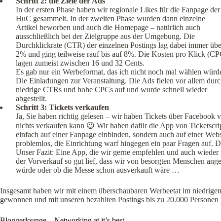
Schritt 2: die Ziele der Ads
In der ersten Phase haben wir regionale Likes für die Fanpage der
HuC gesammelt. In der zweiten Phase wurden dann einzelne
Artikel beworben und auch die Homepage – natürlich auch
ausschließlich bei der Zielgruppe aus der Umgebung. Die
Durchklickrate (CTR) der einzelnen Postings lag dabei immer übe
2% und ging teilweise rauf bis auf 8%. Die Kosten pro Klick (CP
lagen zumeist zwischen 16 und 32 Cents.
Es gab nur ein Werbeformat, das ich nicht noch mal wählen würd
Die Einladungen zur Veranstaltung. Die Ads fielen vor allem dur
niedrige CTRs und hohe CPCs auf und wurde schnell wieder
abgestellt.
Schritt 3: Tickets verkaufen
Ja, Sie haben richtig gelesen – wir haben Tickets über Facebook 
nichts verkaufen kann 😉 Wir haben dafür die App von Ticketscri
einfach auf einer Fanpage einbinden, sondern auch auf einer Websi
problemlos, die Einrichtung warf hingegen ein paar Fragen auf.
Unser Fazit: Eine App, die wir gerne empfehlen und auch wieder
der Vorverkauf so gut lief, dass wir von besorgten Menschen ang
würde oder ob die Messe schon ausverkauft wäre …
Insgesamt haben wir mit einem überschaubaren Werbeetat im niedrigen 
gewonnen und mit unseren bezahlten Postings bis zu 20.000 Personen 
Bloggerlounge – Networking at it’s best