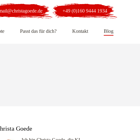
mail@christagoede.de
+49 (0)160 9444 1934
te
Passt das für dich?
Kontakt
Blog
hrista Goede
Ich bin Christa Goede, die KI-