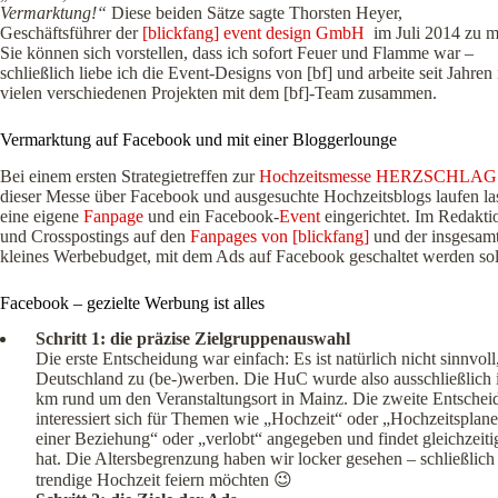
Vermarktung!“
Diese beiden Sätze sagte Thorsten Heyer,
Geschäftsführer der
[blickfang] event design GmbH
im Juli 2014 zu m
Sie können sich vorstellen, dass ich sofort Feuer und Flamme war –
schließlich liebe ich die Event-Designs von [bf] und arbeite seit Jahren 
vielen verschiedenen Projekten mit dem [bf]-Team zusammen.
Vermarktung auf Facebook und mit einer Bloggerlounge
Bei einem ersten Strategietreffen zur
Hochzeitsmesse HERZSCHLAG
dieser Messe über Facebook und ausgesuchte Hochzeitsblogs laufen l
eine eigene
Fanpage
und ein Facebook-
Event
eingerichtet. Im Redakt
und Crosspostings auf den
Fanpages von [blickfang]
und der insgesamt
kleines Werbebudget, mit dem Ads auf Facebook geschaltet werden sol
Facebook – gezielte Werbung ist alles
Schritt 1: die präzise Zielgruppenauswahl
Die erste Entscheidung war einfach: Es ist natürlich nicht sinnvol
Deutschland zu (be-)werben. Die HuC wurde also ausschließlic
km rund um den Veranstaltungsort in Mainz. Die zweite Entschei
interessiert sich für Themen wie „Hochzeit“ oder „Hochzeitsplane
einer Beziehung“ oder „verlobt“ angegeben und findet gleichzeiti
hat. Die Altersbegrenzung haben wir locker gesehen – schließlich 
trendige Hochzeit feiern möchten 😉