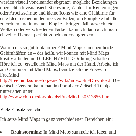
werden visuell voneinander abgrenzt, mögliche Beziehungen
übersichtlich visualisiert. Stichworte, Zahlen für Reihenfolgen
oder Arbeitsschritte und kleine Icons wie eine Glühbirne für
eine Idee reichen in den meisten Fällen, um komplexe Inhalte
zu ordnen und in meinen Kopf zu bringen. Mit gezeichneten
Wolken oder verschiedenen Farben kann ich dann auch noch
einzelne Themen perfekt voneinander abgrenzen.
Warum das so gut funktioniert? Mind Maps sprechen beide
Gehirnhälften an – das heißt, wir können mit Mind Maps
kreativ arbeiten und GLEICHZEITIG Ordnung schaffen.
Höre ich zu, erstelle ich Mind Maps mit der Hand. Arbeite ich
am Computer mit Mind Maps, benutze ich die Freeware
FreeMind
http://freemind.sourceforge.net/wiki/index.php/Download
. Die
deutsche Version kann man im Portal der Zeitschrift Chip
runterladen unter
http://www.chip.de/downloads/FreeMind_30513656.html
.
Viele Einsatzbereiche
Ich setze Mind Maps in ganz verschiedenen Bereichen ein:
Brainstorming
: In Mind Maps sammele ich Ideen und