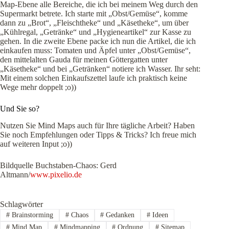
Map-Ebene alle Bereiche, die ich bei meinem Weg durch den
Supermarkt betrete. Ich starte mit „Obst/Gemüse“, komme
dann zu „Brot“, „Fleischtheke“ und „Käsetheke“, um über
„Kühlregal, „Getränke“ und „Hygieneartikel“ zur Kasse zu
gehen. In die zweite Ebene packe ich nun die Artikel, die ich
einkaufen muss: Tomaten und Äpfel unter „Obst/Gemüse“,
den mittelalten Gauda für meinen Göttergatten unter
„Käsetheke“ und bei „Getränken“ notiere ich Wasser. Ihr seht:
Mit einem solchen Einkaufszettel laufe ich praktisch keine
Wege mehr doppelt ;o))
Und Sie so?
Nutzen Sie Mind Maps auch für Ihre tägliche Arbeit? Haben
Sie noch Empfehlungen oder Tipps & Tricks? Ich freue mich
auf weiteren Input ;o))
Bildquelle Buchstaben-Chaos: Gerd
Altmann/
www.pixelio.de
Schlagwörter
#
Brainstorming
#
Chaos
#
Gedanken
#
Ideen
#
Mind Map
#
Mindmapping
#
Ordnung
#
Sitemap