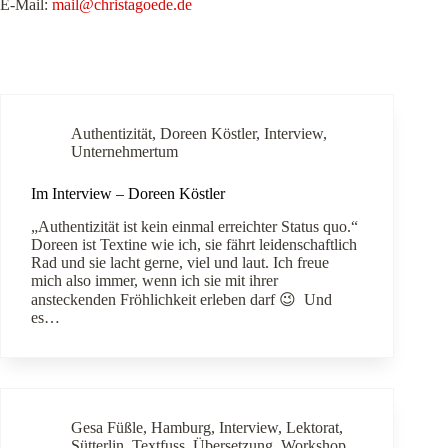
E-Mail:
mail@christagoede.de
Authentizität
,
Doreen Köstler
,
Interview
,
Unternehmertum
Im Interview – Doreen Köstler
„Authentizität ist kein einmal erreichter Status quo.“
Doreen ist Textine wie ich, sie fährt leidenschaftlich
Rad und sie lacht gerne, viel und laut. Ich freue
mich also immer, wenn ich sie mit ihrer
ansteckenden Fröhlichkeit erleben darf 😉 Und
es…
Gesa Füßle
,
Hamburg
,
Interview
,
Lektorat
,
Sütterlin
,
Textfuss
,
Übersetzung
,
Workshop